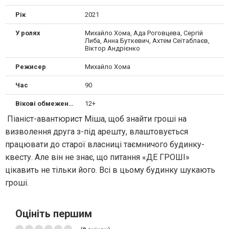
Рік
2021
У ролях
Михайло Хома, Ада Роговцева, Сергій
Либа, Анна Буткевич, Ахтем Сеітаблаєв,
Віктор Андрієнко
Режисер
Михайло Хома
Час
90
Вікові обмеження
12+
Піаніст-авантюрист Міша, щоб знайти гроші на
визволення друга з-під арешту, влаштовується
працювати до старої власниці таємничого будинку-
квесту. Але він не знає, що питання «ДЕ ГРОШІ»
цікавить не тільки його. Всі в цьому будинку шукають
гроші.
Оцініть першим