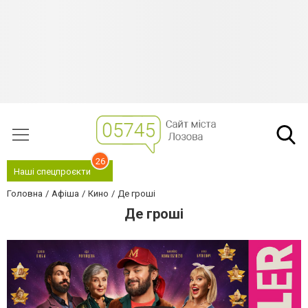
26
Наші спецпроєкти
Головна
Афіша
Кино
Де гроші
Де гроші