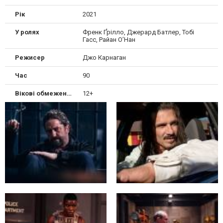
Рік
2021
У ролях
Френк Ґрілло, Джерард Батлер, Тобі
Гасс, Райан О’Нан
Режисер
Джо Карнаган
Час
90
Вікові обмеження
12+