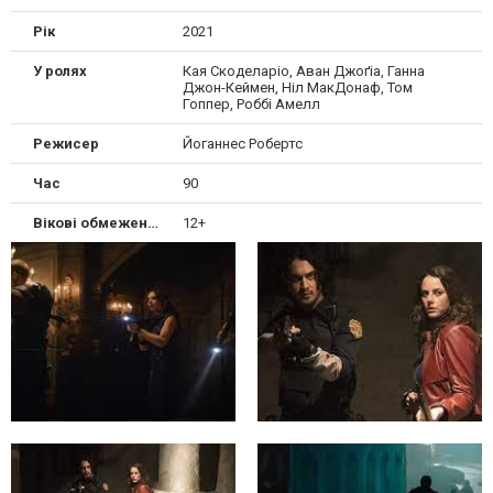
Рік
2021
У ролях
Кая Скоделаріо, Аван Джоґіа, Ганна
Джон-Кеймен, Ніл МакДонаф, Том
Гоппер, Роббі Амелл
Режисер
Йоганнес Робертс
Час
90
Вікові обмеження
12+