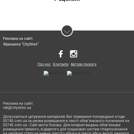
Реклама на сайті
Франшиза "CitySites"
Про нас
Контакти
Автори проєкту
Реклама на сайті:
rek@citysites.ua
Допускається цитування матеріалів без отримання попередньої згоди
05745.com.ua за умови розміщення в тексті обов'язкового посилання на
05745.com.ua - Сайт міста Лозова. Для інтернет-видань обов'язкове
розміщення прямого, відкритого для пошукових систем гіперпосилання
на цитовані статті не нижче другого абзацу в тексті або в якості джерела.