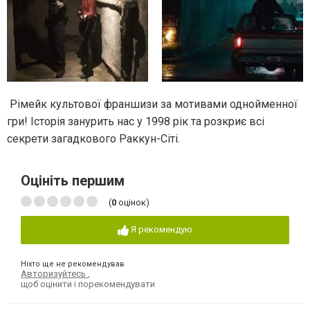
Рімейк культової франшизи за мотивами однойменної
гри! Історія занурить нас у 1998 рік та розкриє всі
секрети загадкового Раккун-Сіті.
Оцініть першим
(
0
оцінок)
Я рекомендую
Ніхто ще не рекомендував
Авторизуйтесь
,
щоб оцінити і порекомендувати