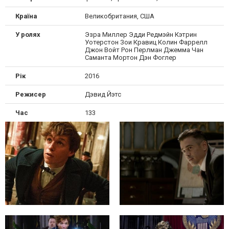
Країна
Великобритания, США
У ролях
Эзра Миллер Эдди Редмэйн Кэтрин
Уотерстон Зои Кравиц Колин Фаррелл
Джон Войт Рон Перлман Джемма Чан
Саманта Мортон Дэн Фоглер
Рік
2016
Режисер
Дэвид Йэтс
Час
133