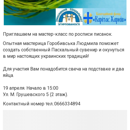
Приглашаем
на мастер-класс
по росписи писанок.
Опытная
мастерица
Горобивська
Людмила
поможет
создать
собственный
Пасхальный
сувенир и
окунуться
в
мир
настоящих
украинских
традиций
!
Для участия
Вам
понадобится
свеча на
подставке
и
два
яйца.
19 апреля.
Начало
в 15:00
Ул
.
М.
Грушевского
5 (2
этаж).
Контактный
номер тел.:
0666334894