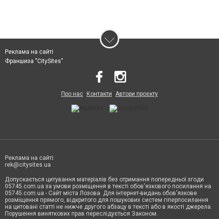
Реклама на сайті
Франшиза "CitySites"
Про нас
Контакти
Автори проєкту
Реклама на сайті:
rek@citysites.ua
Допускається цитування матеріалів без отримання попередньої згоди
05745.com.ua за умови розміщення в тексті обов'язкового посилання на
05745.com.ua - Сайт міста Лозова. Для інтернет-видань обов'язкове
розміщення прямого, відкритого для пошукових систем гіперпосилання
на цитовані статті не нижче другого абзацу в тексті або в якості джерела.
Порушення виняткових прав переслідується Законом.