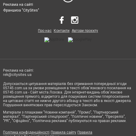
Реклама на сайті
Франшиза "CitySites"
Про нас
Контакти
Автори проєкту
Реклама на сайті:
rek@citysites.ua
Допускається цитування матеріалів без отримання попередньої згоди
05745.com.ua за умови розміщення в тексті обов'язкового посилання на
05745.com.ua - Сайт міста Лозова. Для інтернет-видань обов'язкове
розміщення прямого, відкритого для пошукових систем гіперпосилання
на цитовані статті не нижче другого абзацу в тексті або в якості джерела.
Порушення виняткових прав переслідується Законом.
Матеріали з плашками "Новини компаній", "Промо", "Партнерський
матеріал", "Партнерський спецпроєкт", "Політичні новини", "Пресреліз",
"PR", "Офіційно", "Політична реклама" публікуються на правах реклами.
Політика конфіденційності
Правила сайту
Правила