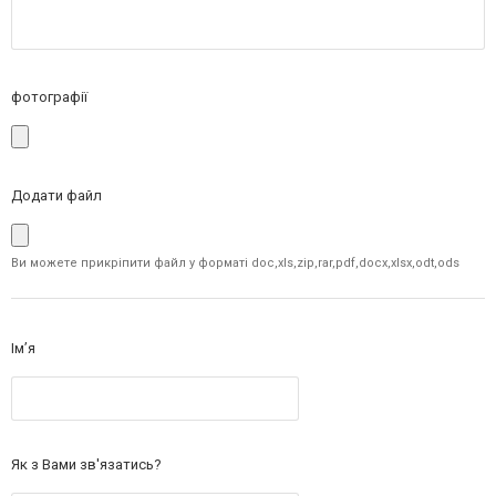
фотографії
Додати файл
Ви можете прикріпити файл у форматі doc,xls,zip,rar,pdf,docx,xlsx,odt,ods
Ім’я
Як з Вами зв'язатись?