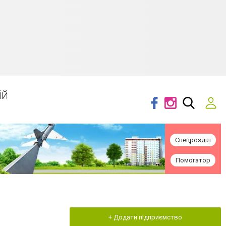
ій
Спецрозділ
Помогатор
+ Додати підприємство