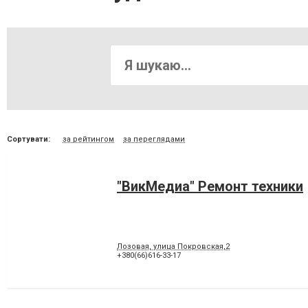
Сортувати:
за рейтингом
за переглядами
"ВикМедиа" Ремонт техники
Лозовая, улица Покровская,2
+380(66)616-33-17