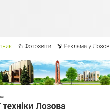
дник
Фотозвіти
Реклама у Лозов
іки
 техніки Лозова