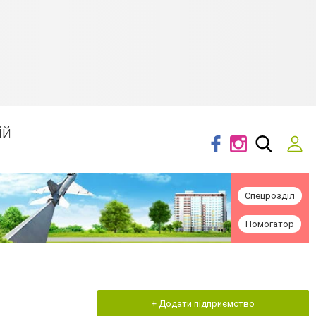
ій
Спецрозділ
Помогатор
+ Додати підприємство