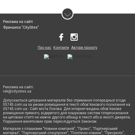
Реклама на сайті
Франшиза "CitySites"
Про нас
Контакти
Автори проєкту
Реклама на сайті:
rek@citysites.ua
Допускається цитування матеріалів без отримання попередньої згоди
05745.com.ua за умови розміщення в тексті обов'язкового посилання на
05745.com.ua - Сайт міста Лозова. Для інтернет-видань обов'язкове
розміщення прямого, відкритого для пошукових систем гіперпосилання
на цитовані статті не нижче другого абзацу в тексті або в якості джерела.
Порушення виняткових прав переслідується Законом.
Матеріали з плашками "Новини компаній", "Промо", "Партнерський
матеріал", "Партнерський спецпроєкт", "Політичні новини", "Пресреліз",