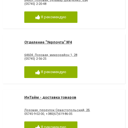
64603, Лозовая, бульвар Шевченко, 65А
(05745) 2-20-48
Я рекомендую
Отделение "Укрпочта" №4
64604, Лозовая, микрорайон 1, 28
(05745) 2-56-25
Я рекомендую
ИнТайм - доставка товаров
Лозовая, переулок Севастопольский, 2Б
05745-9-02-00
,
+380(67)619-86-05
Я рекомендую