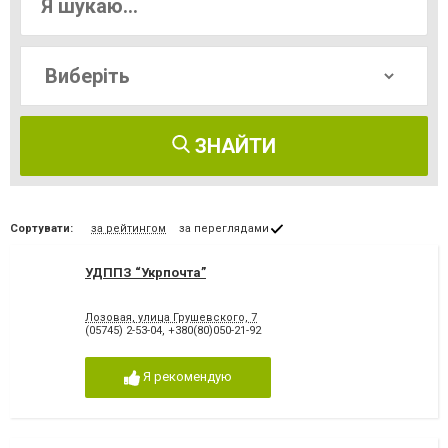
ЗНАЙТИ
Сортувати:
за рейтингом
за переглядами
УДППЗ “Укрпочта”
Лозовая, улица Грушевского, 7
(05745) 2-53-04
,
+380(80)050-21-92
Я рекомендую