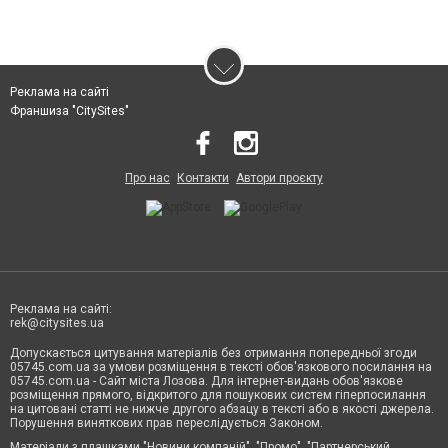
Реклама на сайті
Франшиза "CitySites"
Про нас
Контакти
Автори проєкту
Реклама на сайті:
rek@citysites.ua
Допускається цитування матеріалів без отримання попередньої згоди
05745.com.ua за умови розміщення в тексті обов'язкового посилання на
05745.com.ua - Сайт міста Лозова. Для інтернет-видань обов'язкове
розміщення прямого, відкритого для пошукових систем гіперпосилання
на цитовані статті не нижче другого абзацу в тексті або в якості джерела.
Порушення виняткових прав переслідується Законом.
Матеріали з плашками "Новини компаній", "Промо", "Партнерський