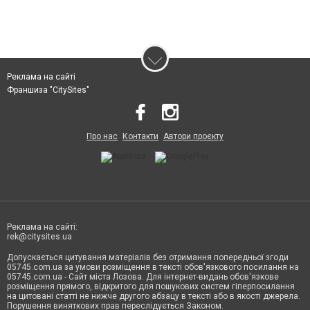
Реклама на сайті
Франшиза "CitySites"
Про нас
Контакти
Автори проєкту
Реклама на сайті:
rek@citysites.ua
Допускається цитування матеріалів без отримання попередньої згоди
05745.com.ua за умови розміщення в тексті обов'язкового посилання на
05745.com.ua - Сайт міста Лозова. Для інтернет-видань обов'язкове
розміщення прямого, відкритого для пошукових систем гіперпосилання
на цитовані статті не нижче другого абзацу в тексті або в якості джерела.
Порушення виняткових прав переслідується Законом.