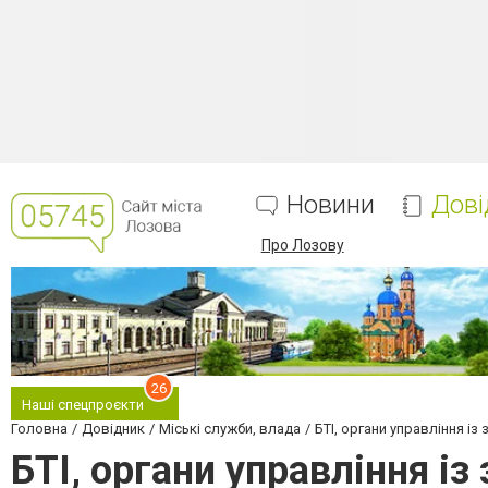
Новини
Дові
Про Лозову
26
Наші спецпроєкти
Головна
Довідник
Міські служби, влада
БТІ, органи управління із
БТІ, органи управління і