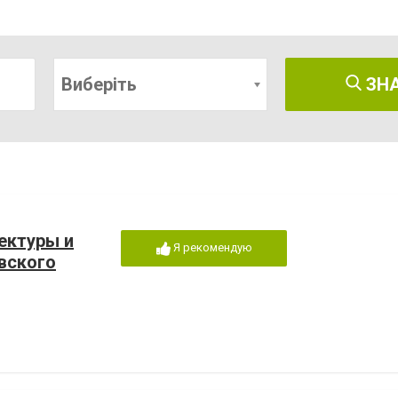
Виберіть
ЗН
ектуры и
Я рекомендую
вского