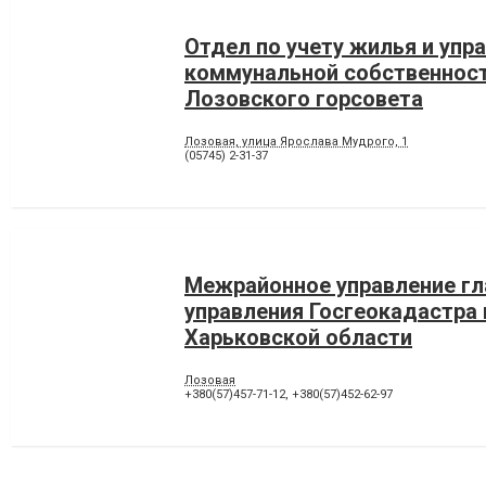
Отдел по учету жилья и упр
коммунальной собственнос
Лозовского горсовета
Лозовая, улица Ярослава Мудрого, 1
(05745) 2-31-37
Межрайонное управление гл
управления Госгеокадастра 
Харьковской области
Лозовая
+380(57)457-71-12
,
+380(57)452-62-97