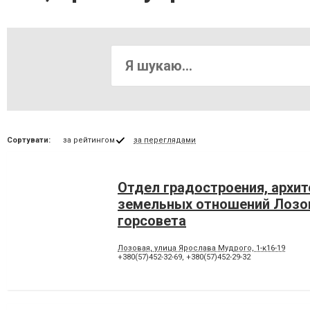
Сортувати:
за рейтингом
за переглядами
Отдел градостроения, архит
земельных отношений Лозо
горсовета
Лозовая, улица Ярослава Мудрого, 1-к16-19
+380(57)452-32-69
,
+380(57)452-29-32