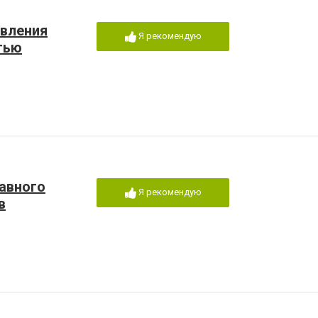
авления
Я рекомендую
тью
авного
Я рекомендую
в