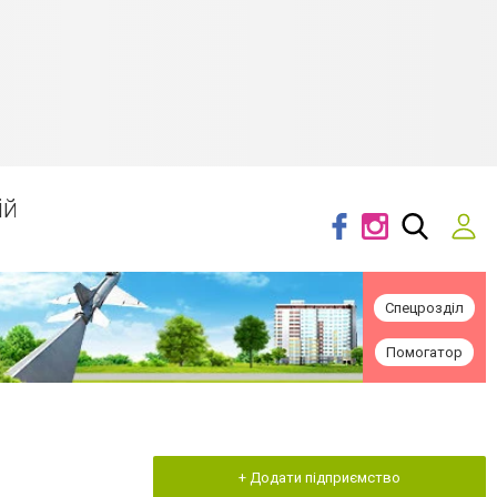
ій
Спецрозділ
Помогатор
+ Додати підприємство