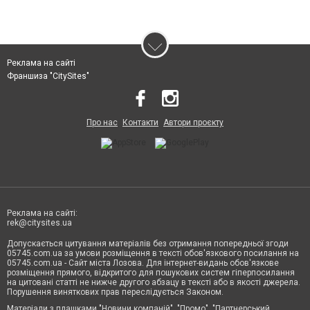
Реклама на сайті
Франшиза "CitySites"
Про нас
Контакти
Автори проєкту
Реклама на сайті:
rek@citysites.ua
Допускається цитування матеріалів без отримання попередньої згоди
05745.com.ua за умови розміщення в тексті обов'язкового посилання на
05745.com.ua - Сайт міста Лозова. Для інтернет-видань обов'язкове
розміщення прямого, відкритого для пошукових систем гіперпосилання
на цитовані статті не нижче другого абзацу в тексті або в якості джерела.
Порушення виняткових прав переслідується Законом.
Матеріали з плашками "Новини компаній", "Промо", "Партнерський