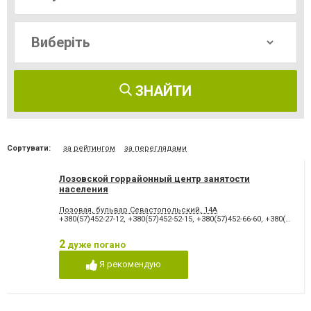
ЗНАЙТИ
Сортувати:
за рейтингом
за переглядами
Лозовской горрайонный центр занятости
населения
Лозовая, бульвар Севастопольский, 14А
+380(57)452-27-12
,
+380(57)452-52-15
,
+380(57)452-66-60
,
+380(57)452-54-08
2
дуже погано
Я рекомендую