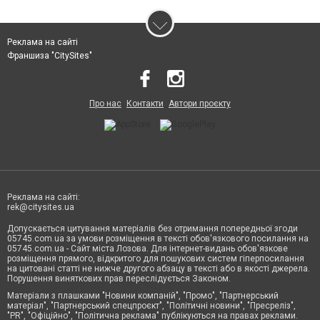
Реклама на сайті
Франшиза "CitySites"
Про нас
Контакти
Автори проєкту
Реклама на сайті:
rek@citysites.ua
Допускається цитування матеріалів без отримання попередньої згоди
05745.com.ua за умови розміщення в тексті обов'язкового посилання на
05745.com.ua - Сайт міста Лозова. Для інтернет-видань обов'язкове
розміщення прямого, відкритого для пошукових систем гіперпосилання
на цитовані статті не нижче другого абзацу в тексті або в якості джерела.
Порушення виняткових прав переслідується Законом.
Матеріали з плашками "Новини компаній", "Промо", "Партнерський
матеріал", "Партнерський спецпроєкт", "Політичні новини", "Пресреліз",
"PR", "Офіційно", "Політична реклама" публікуються на правах реклами.