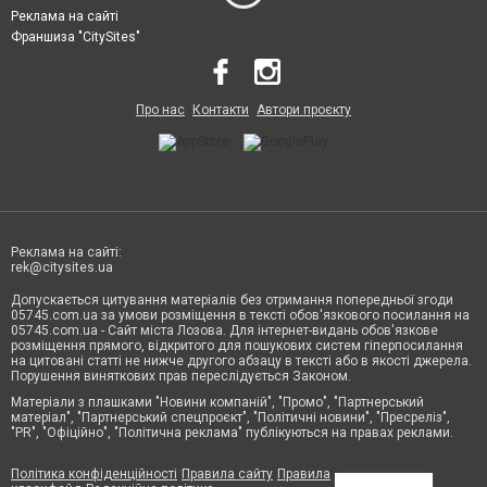
Реклама на сайті
Франшиза "CitySites"
Про нас
Контакти
Автори проєкту
Реклама на сайті:
rek@citysites.ua
Допускається цитування матеріалів без отримання попередньої згоди
05745.com.ua за умови розміщення в тексті обов'язкового посилання на
05745.com.ua - Сайт міста Лозова. Для інтернет-видань обов'язкове
розміщення прямого, відкритого для пошукових систем гіперпосилання
на цитовані статті не нижче другого абзацу в тексті або в якості джерела.
Порушення виняткових прав переслідується Законом.
Матеріали з плашками "Новини компаній", "Промо", "Партнерський
матеріал", "Партнерський спецпроєкт", "Політичні новини", "Пресреліз",
"PR", "Офіційно", "Політична реклама" публікуються на правах реклами.
Політика конфіденційності
Правила сайту
Правила