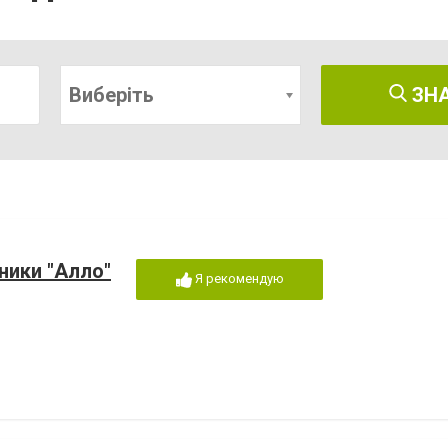
Виберіть
ЗН
ники "Алло"
Я рекомендую