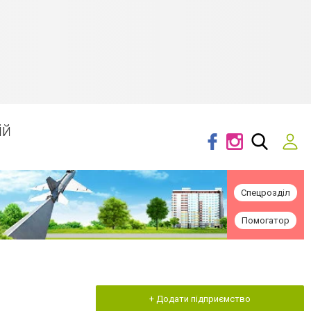
ій
Спецрозділ
Помогатор
+ Додати підприємство