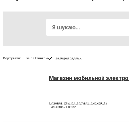
Сортувати:
за рейтингом
за переглядами
Магазин мобильной электро
Лозовая, улица Благовещенская, 12
+380(50)421-89-82