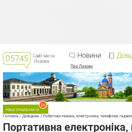
Новини
Дові
Про Лозову
26
Наші спецпроєкти
Головна
Довідник
Побутова техніка, електроніка, телефони, гадже
Портативна електроніка,