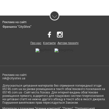
Реклама на сайті
Франшиза "CitySites"
Про нас
Контакти
Автори проєкту
Реклама на сайті:
rek@citysites.ua
Допускається цитування матеріалів без отримання попередньої згоди
05745.com.ua за умови розміщення в тексті обов'язкового посилання на
05745.com.ua - Сайт міста Лозова. Для інтернет-видань обов'язкове
розміщення прямого, відкритого для пошукових систем гіперпосилання
на цитовані статті не нижче другого абзацу в тексті або в якості джерела.
Порушення виняткових прав переслідується Законом.
Матеріали з плашками "Новини компаній", "Промо", "Партнерський