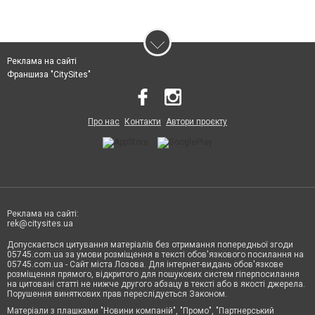
Реклама на сайті
Франшиза "CitySites"
Про нас
Контакти
Автори проєкту
Реклама на сайті:
rek@citysites.ua
Допускається цитування матеріалів без отримання попередньої згоди
05745.com.ua за умови розміщення в тексті обов'язкового посилання на
05745.com.ua - Сайт міста Лозова. Для інтернет-видань обов'язкове
розміщення прямого, відкритого для пошукових систем гіперпосилання
на цитовані статті не нижче другого абзацу в тексті або в якості джерела.
Порушення виняткових прав переслідується Законом.
Матеріали з плашками "Новини компаній", "Промо", "Партнерський