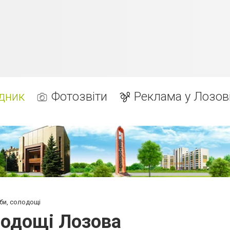
дник
Фотозвіти
Реклама у Лозов
би, солодощі
лодощі Лозова