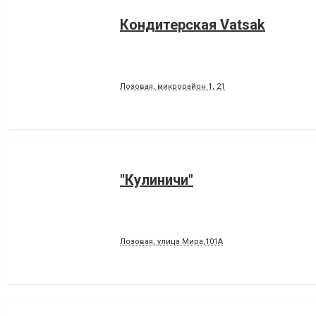
Кондитерская Vatsak
Лозовая, микрорайон 1, 21
"Кулиничи"
Лозовая, улица Мира,101А