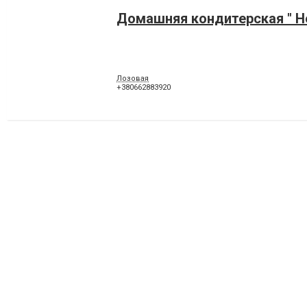
Домашняя кондитерская " He
Лозовая
+380662883920