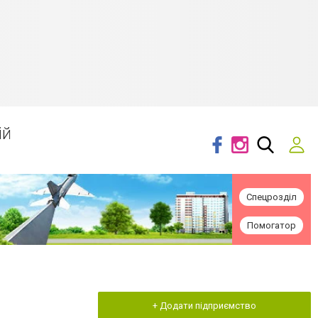
ій
Спецрозділ
Помогатор
+ Додати підприємство