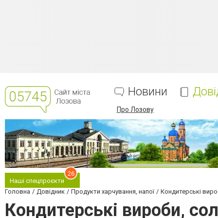
Новини
Дові
Про Лозову
26
Наші спецпроєкти
Головна
Довідник
Продукти харчування, напої
Кондитерські виро
Кондитерські вироби, со