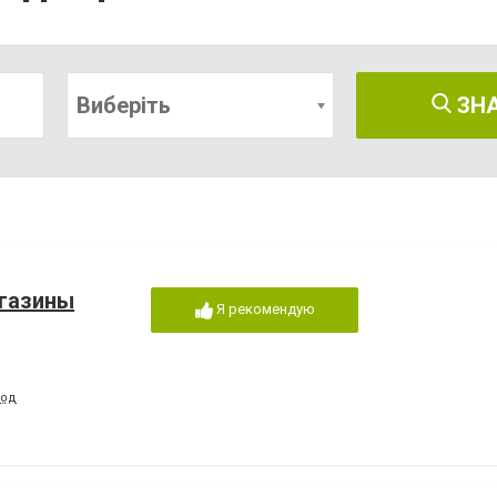
Виберіть
ЗН
агазины
Я рекомендую
ход