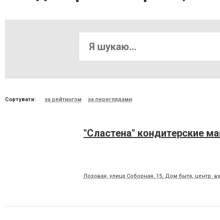
Сортувати:
за рейтингом
за переглядами
"Сластена" кондитерские м
Лозовая, улица Соборная, 15, Дом быта, центр. в