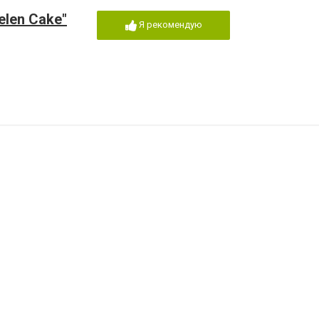
len Cake"
Я рекомендую