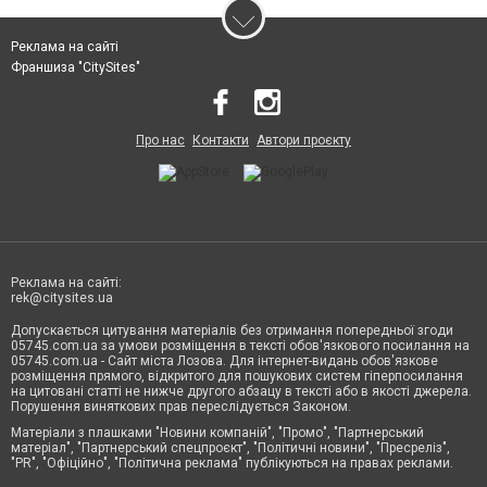
Реклама на сайті
Франшиза "CitySites"
Про нас
Контакти
Автори проєкту
Реклама на сайті:
rek@citysites.ua
Допускається цитування матеріалів без отримання попередньої згоди
05745.com.ua за умови розміщення в тексті обов'язкового посилання на
05745.com.ua - Сайт міста Лозова. Для інтернет-видань обов'язкове
розміщення прямого, відкритого для пошукових систем гіперпосилання
на цитовані статті не нижче другого абзацу в тексті або в якості джерела.
Порушення виняткових прав переслідується Законом.
Матеріали з плашками "Новини компаній", "Промо", "Партнерський
матеріал", "Партнерський спецпроєкт", "Політичні новини", "Пресреліз",
"PR", "Офіційно", "Політична реклама" публікуються на правах реклами.