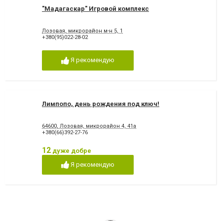
"Мадагаскар" Игровой комплекс
Лозовая, микрорайон м-н 5, 1
+380(95)022-28-02
Я рекомендую
Лимпопо, день рождения под ключ!
64600, Лозовая, микрорайон 4, 41а
+380(66)392-27-76
12
дуже добре
Я рекомендую