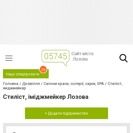
26
Наші спецпроєкти
Головна
Дозвілля
Салони краси, солярії, сауни, SPA
Стиліст,
іміджмейкер
Стиліст, іміджмейкер Лозова
+ Додати підприємство