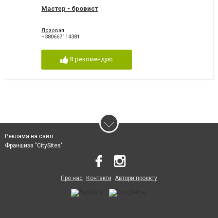
Мастер - бровист
Лозовая
+380667114381
Я рекомендую
Реклама на сайті
Франшиза "CitySites"
Про нас
Контакти
Автори проєкту