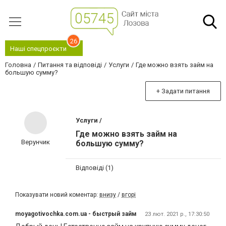
26
Наші спецпроєкти
Головна
Питання та відповіді
Услуги
Где можно взять займ на
большую сумму?
+ Задати питання
Услуги /
Где можно взять займ на
Верунчик
большую сумму?
Відповіді (1)
Показувати новий коментар:
внизу
/
вгорі
moyagotivochka.com.ua - быстрый займ
23 лют. 2021 р., 17:30:50