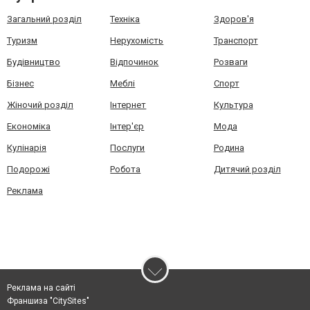
Загальний розділ
Техніка
Здоров'я
Туризм
Нерухомість
Транспорт
Будівництво
Відпочинок
Розваги
Бізнес
Меблі
Спорт
Жіночий розділ
Інтернет
Культура
Економіка
Інтер'єр
Мода
Кулінарія
Послуги
Родина
Подорожі
Робота
Дитячий розділ
Реклама
Реклама на сайті
Франшиза "CitySites"