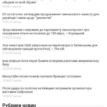
обшуків по всій Україні
10:23,
1 серпня
ЄС остаточно затвердив продовження тимчасового захисту для
українців і зміни щодо "ухилянтів"
14:41,
31 липня
Уряд схвалив і направив до парламенту законопроєкт про
скасування пільги на посилки до 150 євро, — Корецький
11:42,
31 липня
Усіх сенаторів США запросили на переговори із Зеленським для
обговорення санкцій проти Росії, – The Hill
17:57,
29 липня
Іран уперше після паузи Трампа атакував ракетами американську
базу
15:23,
29 липня
Масштабні лісові пожежі охопили Францію та Іспанію
10:50,
27 липня
Після удару по полігону на Київщині затримали організатора
виставки озброєння
10:00,
27 липня
Рубрики новин