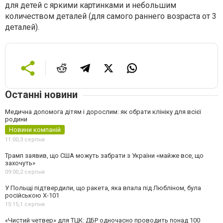
для детей с яркими картинками и небольшим
количеством деталей (для самого раннего возраста от 3
деталей).
Останні новини
Медична допомога дітям і дорослим: як обрати клініку для всієї
родини
Новини компаній
11:00,
3 серпня
Трамп заявив, що США можуть забрати з України «майже все, що
захочуть»
09:00,
2 серпня
У Польщі підтвердили, що ракета, яка впала під Любліном, була
російською Х-101
15:15,
1 серпня
«Чистий четвер» для ТЦК: ДБР одночасно проводить понад 100