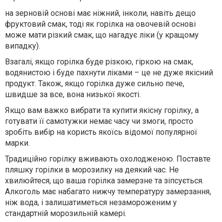
на зерновій основі має ніжний, інколи, навіть дещо
фруктовий смак, тоді як горілка на овочевій основі
може мати різкий смак, що нагадує ліки (у кращому
випадку).
Взагалі, якщо горілка буде різкою, гіркою на смак,
водянистою і буде пахнути ліками – це не дуже якісний
продукт. Також, якщо горілка дуже сильно пече,
швидше за все, вона низької якості.
Якщо вам важко вибрати та купити якісну горілку, а
готувати її самотужки немає часу чи змоги, просто
зробіть вибір на користь якоїсь відомої популярної
марки.
Традиційно горілку вживають охолодженою. Поставте
пляшку горілки в морозилку на деякий час. Не
хвилюйтеся, що ваша горілка замерзне та зіпсується.
Алкоголь має набагато нижчу температуру замерзання,
ніж вода, і залишатиметься незамороженим у
стандартній морозильній камері.