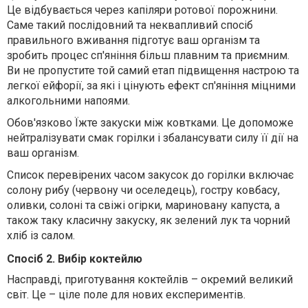
Це відбувається через капіляри ротової порожнини.
Саме такий послідовний та неквапливий спосіб
правильного вживання підготує ваш організм та
зробить процес сп'яніння більш плавним та приємним.
Ви не пропустите той самий етап підвищення настрою та
легкої ейфорії, за які і цінують ефект сп'яніння міцними
алкогольними напоями.
Обов'язково Їжте закуски між ковтками. Це допоможе
нейтралізувати смак горілки і збалансувати силу її дії на
ваш організм.
Список перевірених часом закусок до горілки включає
солону рибу (червону чи оселедець), гостру ковбасу,
оливки, солоні та свіжі огірки, мариновану капуста, а
також таку класичну закуску, як зелений лук та чорний
хліб із салом.
Спосіб 2. Вибір коктейлю
Насправді, приготування коктейлів – окремий великий
світ. Це – ціле поле для нових експериментів.