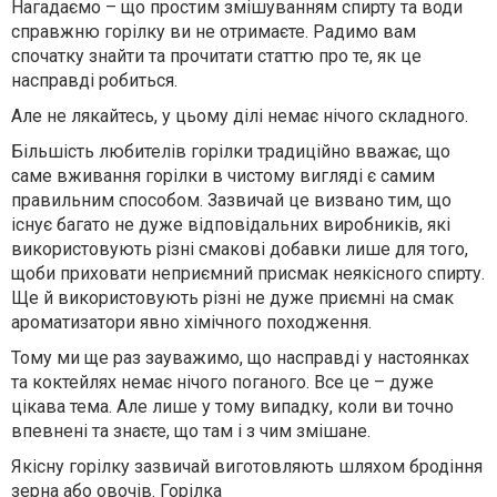
Нагадаємо – що простим змішуванням спирту та води
справжню горілку ви не отримаєте. Радимо вам
спочатку знайти та прочитати статтю про те, як це
насправді робиться.
Але не лякайтесь, у цьому ділі немає нічого складного.
Більшість любителів горілки традиційно вважає, що
саме вживання горілки в чистому вигляді є самим
правильним способом. Зазвичай це визвано тим, що
існує багато не дуже відповідальних виробників, які
використовують різні смакові добавки лише для того,
щоби приховати неприємний присмак неякісного спирту.
Ще й використовують різні не дуже приємні на смак
ароматизатори явно хімічного походження.
Тому ми ще раз зауважимо, що насправді у настоянках
та коктейлях немає нічого поганого. Все це – дуже
цікава тема. Але лише у тому випадку, коли ви точно
впевнені та знаєте, що там і з чим змішане.
Якісну горілку зазвичай виготовляють шляхом бродіння
зерна або овочів. Горілка