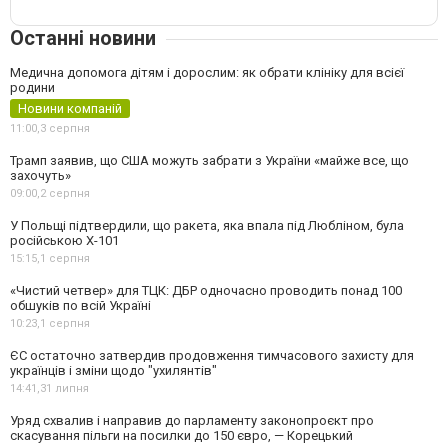
Останні новини
Медична допомога дітям і дорослим: як обрати клініку для всієї
родини
Новини компаній
11:00,
3 серпня
Трамп заявив, що США можуть забрати з України «майже все, що
захочуть»
09:00,
2 серпня
У Польщі підтвердили, що ракета, яка впала під Любліном, була
російською Х-101
15:15,
1 серпня
«Чистий четвер» для ТЦК: ДБР одночасно проводить понад 100
обшуків по всій Україні
10:23,
1 серпня
ЄС остаточно затвердив продовження тимчасового захисту для
українців і зміни щодо "ухилянтів"
14:41,
31 липня
Уряд схвалив і направив до парламенту законопроєкт про
скасування пільги на посилки до 150 євро, — Корецький