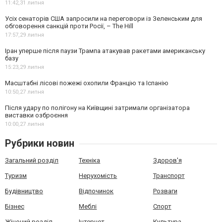
11:42,
31 липня
Усіх сенаторів США запросили на переговори із Зеленським для
обговорення санкцій проти Росії, – The Hill
17:57,
29 липня
Іран уперше після паузи Трампа атакував ракетами американську
базу
15:23,
29 липня
Масштабні лісові пожежі охопили Францію та Іспанію
10:50,
27 липня
Після удару по полігону на Київщині затримали організатора
виставки озброєння
10:00,
27 липня
Рубрики новин
Загальний розділ
Техніка
Здоров'я
Туризм
Нерухомість
Транспорт
Будівництво
Відпочинок
Розваги
Бізнес
Меблі
Спорт
Жіночий розділ
Інтернет
Культура