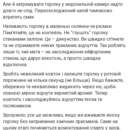
Але й затримувати горілку у морозильній камері надто
довго не слід. Переохолоджений напій тимчасово
втратить смак.
Наливають горілку в маленькі склянки чи рюмки.
Пам’ятайте, це не коктейль. Не “глушіть” горілку
стаканами залпом. Це – дикунство. Ви швидко сп'янєте
та не отримаєете ніяких приємних відчуттів. Так роблять
лише ті, чия мета – не насолодження ейфорічним
станом, що дарує алкоголь, а просто швидка
відключка.
Зробіть невеликий ковток і залиште горілку у ротовій
порожнині на кілька секунд (не більше). Якщо бажаєте,
обережно та неквапливо видихніть через ніс, щоби
повною мірою відчути зернистий аромат. Тепер
ковтніть і насолоджуйтесь відчуттям тепла та
післясмаком.
Зрозуміло, усе це можливо, якщо ви вживаєте якісну
горілку без неприємних хімічних присмаків. Саме на
цьому етапі починається всмоктування спирту у кров.