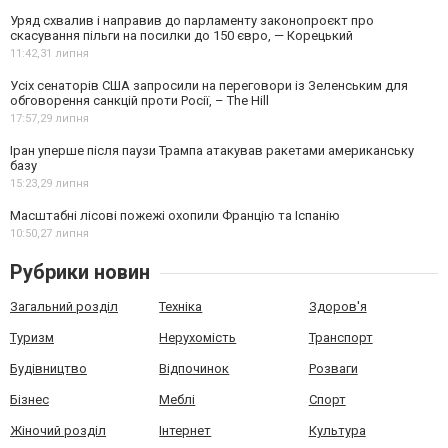
Уряд схвалив і направив до парламенту законопроєкт про
скасування пільги на посилки до 150 євро, — Корецький
11:42,
31 липня
Усіх сенаторів США запросили на переговори із Зеленським для
обговорення санкцій проти Росії, – The Hill
17:57,
29 липня
Іран уперше після паузи Трампа атакував ракетами американську
базу
15:23,
29 липня
Масштабні лісові пожежі охопили Францію та Іспанію
10:50,
27 липня
Рубрики новин
Загальний розділ
Техніка
Здоров'я
Туризм
Нерухомість
Транспорт
Будівництво
Відпочинок
Розваги
Бізнес
Меблі
Спорт
Жіночий розділ
Інтернет
Культура