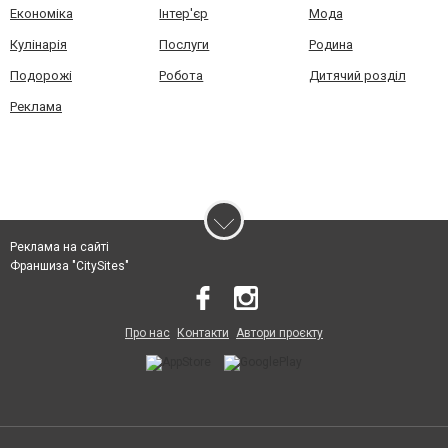
Економіка
Інтер'єр
Мода
Кулінарія
Послуги
Родина
Подорожі
Робота
Дитячий розділ
Реклама
Реклама на сайті
Франшиза "CitySites"
Про нас
Контакти
Автори проєкту