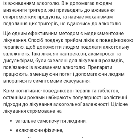
із вживанням алкоголю. Він допомагає людям
визначити тригери, які призводять до вживання
спиртомістких продуктів, та навчає механізмам
подолання цих тригерів, не вдаючись до алкоголю.
Ще одним ефективним методом є медикаментозне
лікування. Спосіб поєднує прийом ліків з поведінковою
терапією, щоб допомогти людям подолати алкогольну
залежність. Такі ліки, як налтрексон, акампросат та
дисульфірам, були схвалені для лікування розладів,
пов'язаних із вживанням алкоголю. Препарати
працюють, зменшуючи потяг і допомагаючи людям
впоратися із симптомами скасування.
Крім когнітивно-поведінкової терапії та таблеток,
останніми роками набирають популярності холістичні
підходи до лікування алкогольної залежності. Цілісне
лікування спрямоване на
загальне самопочуття людини,
включаючи фізичне,