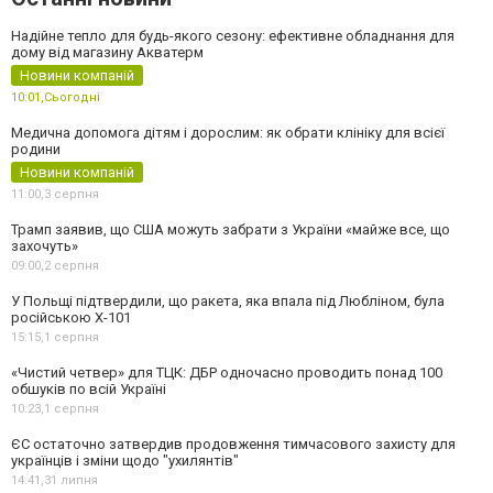
Надійне тепло для будь-якого сезону: ефективне обладнання для
дому від магазину Акватерм
Новини компаній
10:01,
Сьогодні
Медична допомога дітям і дорослим: як обрати клініку для всієї
родини
Новини компаній
11:00,
3 серпня
Трамп заявив, що США можуть забрати з України «майже все, що
захочуть»
09:00,
2 серпня
У Польщі підтвердили, що ракета, яка впала під Любліном, була
російською Х-101
15:15,
1 серпня
«Чистий четвер» для ТЦК: ДБР одночасно проводить понад 100
обшуків по всій Україні
10:23,
1 серпня
ЄС остаточно затвердив продовження тимчасового захисту для
українців і зміни щодо "ухилянтів"
14:41,
31 липня