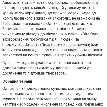
Алкогольна залежність є серйозною проблемою, від
якої страждають мільйони людей у всьому світі. Це
хронічне захворювання, що вражає мозок і веде до
компульсивного вживання алкоголю, незважаючи на
його шкідливі наслідки. Однак є надія для тих, хто
бореться із алкогольною залежністю. Завдяки
унікальному підходу до лікування в клініці «ВітаКод»
захворювання позбулися тисячі людей. На
https://vitacode.com.ua/likuvannia-alkoholizmu-vinnytsia-
koduvannia
можна дізнатися все про кодування, а також
записатися на консультування з практикуючим лікарем.
Сучасні методи лікування алкогольної залежності
довели свою ефективність у допомозі людям у
досягненні та підтримці тверезості.
Обрання терапії
Одним із найпоширеніших сучасних методів лікування
алкогольної залежності є когнітивно-поведінкова
терапія. Це форма психотерапії, спрямована на зміну
негативних моделей мислення та поведінки, пов'язаних