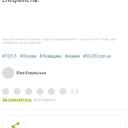
Якщо ви помітили помилку, виділіть необхідний текст і натисніть Ctrl + Enter, щоб
повідомити про це редакцію
#ТОП-5
#Лозова
#Лозівщина
#новини
#05745.com.ua
Юлія Ковальська
0,0
Авторизуйтесь
, щоб оцінити