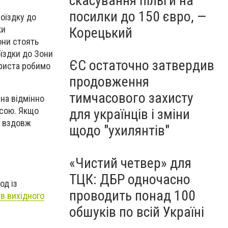
скасування пільги на
посилки до 150 євро, —
оїздку до
ки
Корецький
они стоять
оїздки до Зони
ЄС остаточно затвердив
уриста робимо
продовження
тимчасового захисту
на відмінно
асою. Якщо
для українців і зміни
у вздовж
щодо "ухилянтів"
«Чистий четвер» для
ТЦК: ДБР одночасно
од із
проводить понад 100
ів вихідного
обшуків по всій Україні