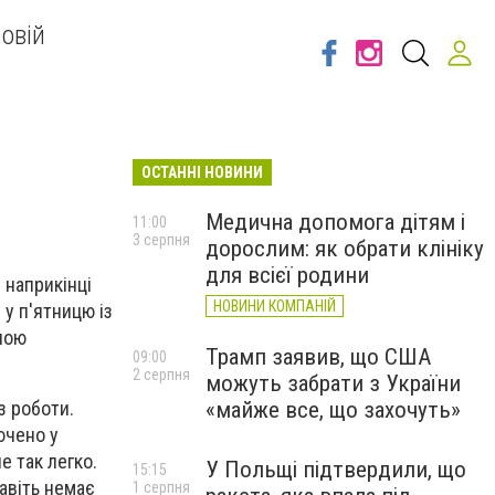
овій
ОСТАННІ НОВИНИ
Медична допомога дітям і
11:00
3 серпня
дорослим: як обрати клініку
для всієї родини
 наприкінці
НОВИНИ КОМПАНІЙ
 у п'ятницю із
ною
Трамп заявив, що США
09:00
2 серпня
можуть забрати з України
«майже все, що захочуть»
з роботи.
ючено у
е так легко.
У Польщі підтвердили, що
15:15
навіть немає
1 серпня