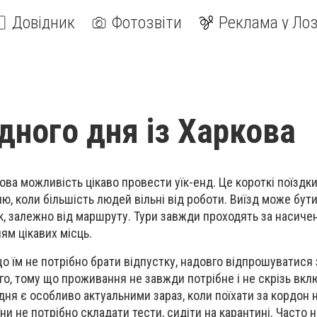
Довідник
Фотозвіти
Реклама у Лоз
ідного дня із Харкова
ова можливість цікаво провести уїк-енд. Це короткі поїздки
лю, коли більшість людей вільні від роботи. Виїзд може бути
, залежно від маршруту. Тури завжди проходять за насиче
ням цікавих місць.
 що їм не потрібно брати відпустку, надовго відпрошуватися 
о, тому що проживання не завжди потрібне і не скрізь вкл
 дня є особливо актуальними зараз, коли поїхати за кордон н
ни не потрібно складати тести, сидіти на карантині. Часто 