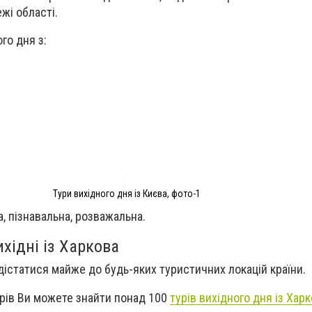
жі області.
го дня з:
Тури вихідного дня із Києва, фото-1
а, пізнавальна, розважальна.
ихідні із Харкова
 дістатися майже до будь-яких туристичних локацій країни.
урів Ви можете знайти понад 100
турів вихідного дня із Хар