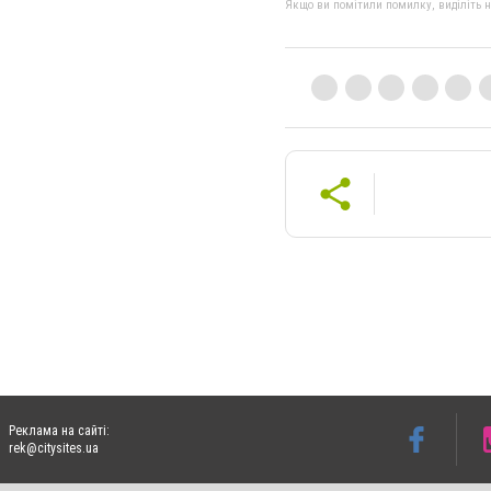
Якщо ви помітили помилку, виділіть нео
Реклама на сайті:
rek@citysites.ua