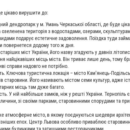
де цікаво вирушити до:
дний дендропарк у м. Умань Черкаської області, де буде ці
а озеленена територія з водоспадами, озерами, скульптурам
идами подарує естетичне задоволення. Поїздка туди займ
ви повернетеся додому того ж дня.
йстаріших міст України, його назву згадують у давніх літопис
ня найцікавіших місць міста. Він триває лише день, тому бр
иві справи надовго не потрібно.
ь. Ключова туристична локація – місто Кам'янець-Подільсь
в старовини. Його називають містом семи культур, адже іс
гарних місць там дуже багато.
ть. У ній найбільше замків, ніж у решті України. Тернопіль є
аличини, зі своїми парками, старовинними спорудами та пр
уже атмосферне місто, в якому поєднуються шедеври архіте
пізніших епох. Центр Львова особливо приваблює старовин
рними будинками та затишними ресторанчиками.