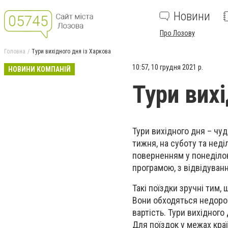
Новини
Про Лозову
Головна
Тури вихідного дня із Харкова
10:57, 10 грудня 2021 р.
НОВИНИ КОМПАНІЙ
Тури вих
Тури вихідного дня – чуд
тижня, на суботу та неді
поверненням у понеділок
програмою, з відвідуван
Такі поїздки зручні тим,
Вони обходяться недорог
вартість. Тури вихідного
Для поїздок у межах краї