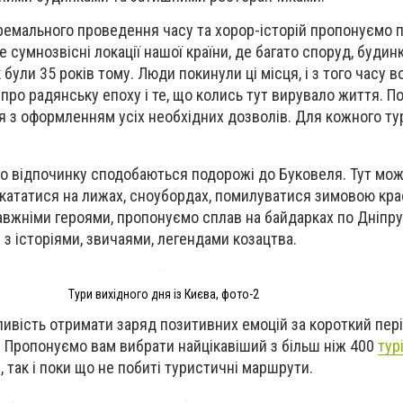
емального проведення часу та хорор-історій пропонуємо п
е сумнозвісні локації нашої країни, де багато споруд, будин
були 35 років тому. Люди покинули ці місця, і з того часу в
про радянську епоху і те, що колись тут вирувало життя. П
 з оформленням усіх необхідних дозволів. Для кожного т
о відпочинку сподобаються подорожі до Буковеля. Тут мож
 покататися на лижах, сноубордах, помилуватися зимовою кр
авжніми героями, пропонуємо сплав на байдарках по Дніпр
 з історіями, звичаями, легендами козацтва.
Тури вихідного дня із Києва, фото-2
ливість отримати заряд позитивних емоцій за короткий пері
 Пропонуємо вам вибрати найцікавіший з більш ніж 400
тур
і, так і поки що не побиті туристичні маршрути.