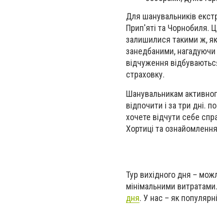
Для шанувальників екстр
Прип'яті та Чорнобиля. Ц
залишилися такими ж, як 
занедбаними, нагадуючи 
відчуження відбуваються
страховку.
Шанувальникам активног
відпочити і за три дні.
хочете відчути себе спр
Хортиці та ознайомлення
Тур вихідного дня – мож
мінімальними витратами.
дня
. У нас – як популярн