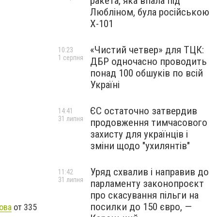
ракета, яка впала під
Любліном, була російською
Х-101
«Чистий четвер» для ТЦК:
10:23
1 серпня
ДБР одночасно проводить
понад 100 обшуків по всій
Україні
ЄС остаточно затвердив
14:41
31 липня
продовження тимчасового
захисту для українців і
зміни щодо "ухилянтів"
Уряд схвалив і направив до
11:42
31 липня
парламенту законопроєкт
про скасування пільги на
посилки до 150 євро, —
кова
от 335