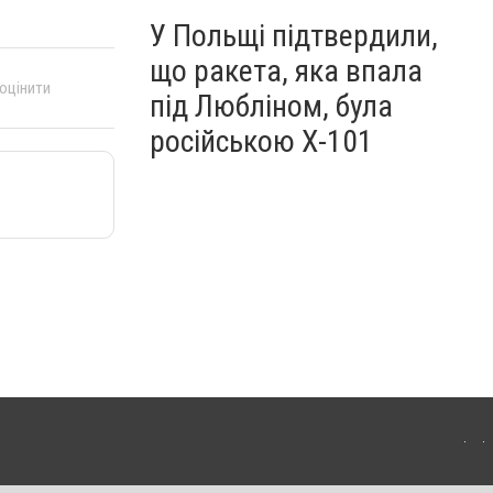
У Польщі підтвердили,
що ракета, яка впала
 оцінити
під Любліном, була
російською Х-101