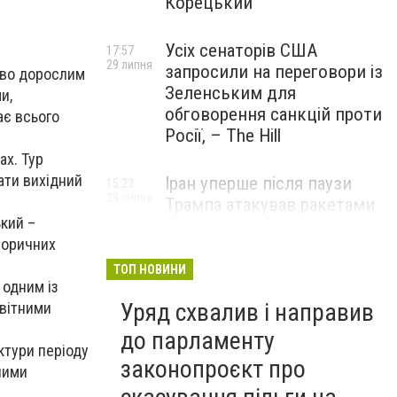
Корецький
Усіх сенаторів США
17:57
29 липня
запросили на переговори із
каво дорослим
Зеленським для
и,
обговорення санкцій проти
ає всього
Росії, – The Hill
ах. Тур
ати вихідний
Іран уперше після паузи
15:23
29 липня
Трампа атакував ракетами
кий –
американську базу
торичних
ТОП НОВИНИ
 одним із
Уряд схвалив і направив
ивітними
до парламенту
ктури періоду
законопроєкт про
ними