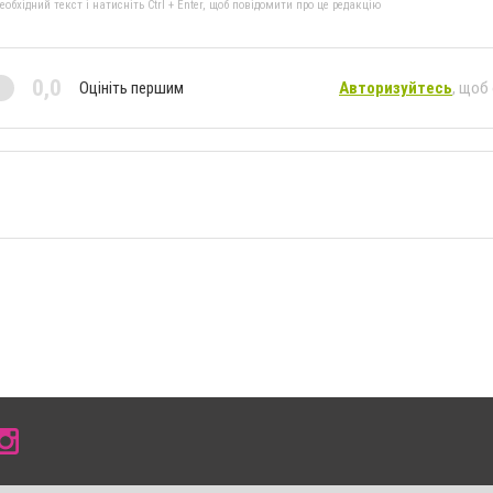
бхідний текст і натисніть Ctrl + Enter, щоб повідомити про це редакцію
0,0
Оцініть першим
Авторизуйтесь
, щоб