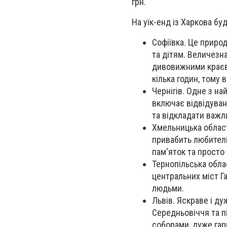
грн.
На уїк-енд із Харкова бу
Софіївка. Це приро
та дітям. Величезн
дивовижними краєв
кілька годин, тому 
Чернігів. Одне з на
включає відвідуван
та відкладати важл
Хмельницька област
привабить любителі
пам'яток та просто 
Тернопільська облас
центральних міст Г
людьми.
Львів. Яскраве і д
Середньовіччя та 
соборами, дуже га