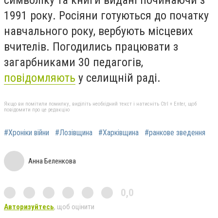
символіку та книги видані починаючи з
1991 року. Росіяни готуються до початку
навчального року, вербують місцевих
вчителів. Погодились працювати з
загарбниками 30 педагогів,
повідомляють
у селищній раді.
Якщо ви помітили помилку, виділіть необхідний текст і натисніть Ctrl + Enter, щоб
повідомити про це редакцію
#Хроніки війни
#Лозівщина
#Харківщина
#ранкове зведення
Анна Беленкова
0,0
Авторизуйтесь
, щоб оцінити