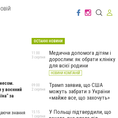
овій
ОСТАННІ НОВИНИ
Медична допомога дітям і
11:00
3 серпня
дорослим: як обрати клініку
для всієї родини
НОВИНИ КОМПАНІЙ
знесом.
Трамп заявив, що США
09:00
и у воєнний
2 серпня
можуть забрати з України
їна" за
«майже все, що захочуть»
У Польщі підтвердили, що
15:15
адаючи знання
1 серпня