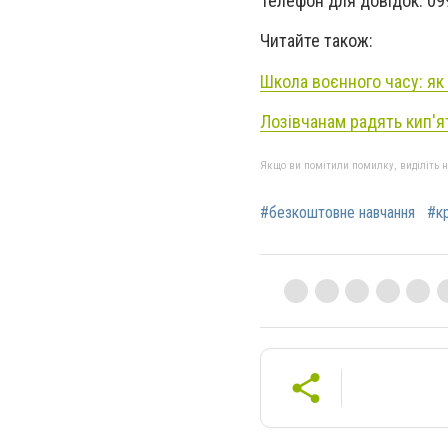
Телефон для довідок: 09
Читайте також:
Школа воєнного часу: як
Лозівчанам радять кип'я
Якщо ви помітили помилку, виділіть нео
#безкоштовне навчання
#к