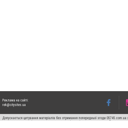
Реклама на сайті:
rek@citysites.ua
Допускається цитування матеріалів без отримання попередньої згоди 05745.com.ua з
пошукових систем гіперпосилання на цитовані статті не нижче другого абзацу в тек