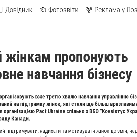
Довідник
Фотозвіти
Реклама у Лоз
й жінкам пропонують
вне навчання бізнесу
 організовують вже третю хвилю навчання управлінню бі
ваний на підтримку жінок, які стали ще більш вразливим
організацією Pact Ukraine спільно з ВБО "Конвіктус Укра
Уряду Канади.
ий підтримувати, надихати та мотивувати жінок до змін, н