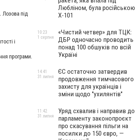
ракета, яка впала під
Любліном, була російською
. Лозова під
Х-101
«Чистий четвер» для ТЦК:
10:23
1 серпня
ДБР одночасно проводить
тості і
понад 100 обшуків по всій
Україні
ення програми.
ЄС остаточно затвердив
14:41
31 липня
продовження тимчасового
захисту для українців і
зміни щодо "ухилянтів"
Уряд схвалив і направив до
11:42
31 липня
парламенту законопроєкт
про скасування пільги на
посилки до 150 євро, —