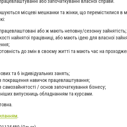
 працевлаштуванні або започаткуванні власної справи.
рошуються місцеві мешканки та жінки, що перемістилися в м
кі:
працевлаштовані або ж мають неповну/сезонну зайнятість;
ості найнятої працівниці, або мають ідею для власної зайня
ення;
готовність до змін в своєму житті та мають час на проходж
ових та 6 індивідуальних занять;
 із покращення навичок працевлаштування;
із самозайнятості / основ започаткування бізнесу;
шніших випускниць обладнанням та курсами.
товна.
силанням
.