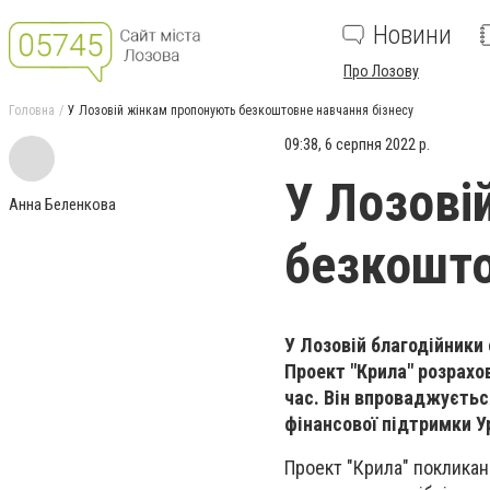
Новини
Про Лозову
Головна
У Лозовій жінкам пропонують безкоштовне навчання бізнесу
09:38, 6 серпня 2022 р.
У Лозові
Анна Беленкова
безкошто
У Лозовій благодійники
Проект "Крила" розрахо
час. Він в
проваджується 
фінансової підтримки 
Проект "Крила" покликан