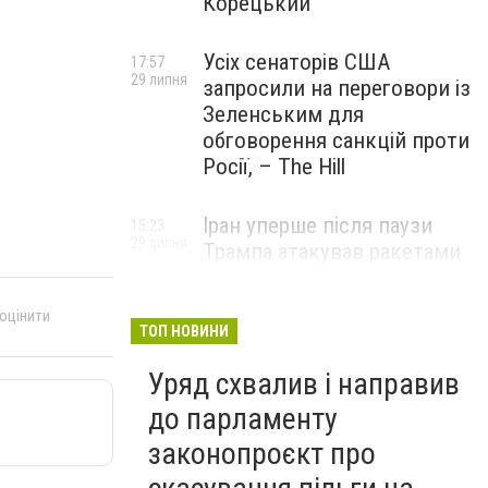
Корецький
Усіх сенаторів США
17:57
29 липня
запросили на переговори із
Зеленським для
обговорення санкцій проти
Росії, – The Hill
Іран уперше після паузи
15:23
29 липня
Трампа атакував ракетами
американську базу
 оцінити
ТОП НОВИНИ
Уряд схвалив і направив
до парламенту
законопроєкт про