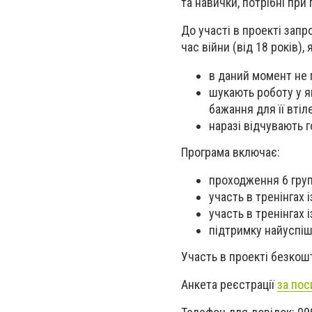
та навички, потрібні при
До участі в проекті зап
час війни (від 18 років), я
в даний момент не 
шукають роботу у як
бажання для її втіл
наразі відчувають 
Програма включає:
проходження 6 груп
участь в тренінгах
участь в тренінгах 
підтримку найуспі
Участь в проекті безкош
Анкета реєстрації
за по