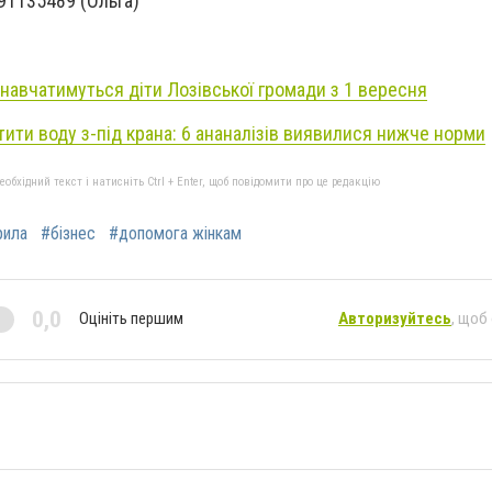
91135489 (Ольга)
 навчатимуться діти Лозівської громади з 1 вересня
тити воду з-під крана: 6 ананалізів виявилися нижче норми
бхідний текст і натисніть Ctrl + Enter, щоб повідомити про це редакцію
рила
#бізнес
#допомога жінкам
0,0
Оцініть першим
Авторизуйтесь
, щоб