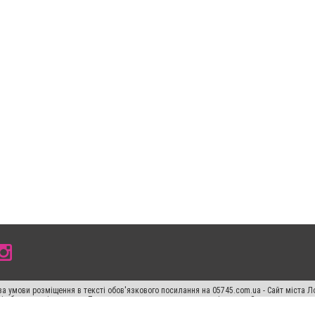
а умови розміщення в тексті обов'язкового посилання на 05745.com.ua - Сайт міста Л
сті або в якості джерела. Порушення виняткових прав переслідується Законом.