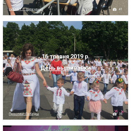
41
сквер Т.Г. Шевченко
16 травня 2019 р.
День вышиванки
35
Проспект Победы