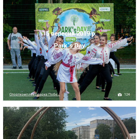
15 вересня 2019 р.
Park`s Day
124
Спорткомплекс парка Побе...