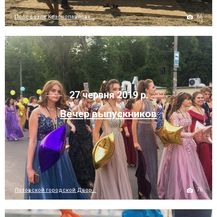
66
Поле возле Краснопавловк...
27 червня 2019 р.
Вечер выпускников
76
Лозовской городской Двор...