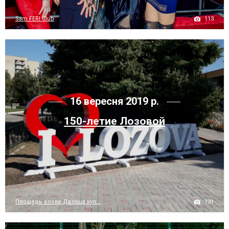
113
Sam FERI Club
16 вересня 2019 р.
150-летие Лозовой
131
Площадь возле Дворца кул...