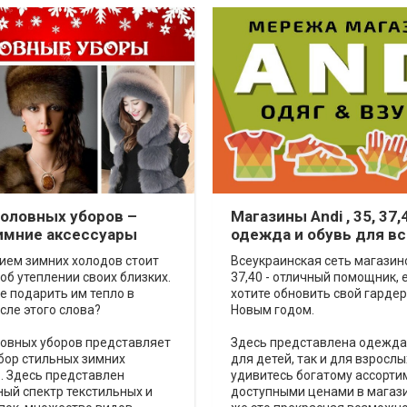
головных уборов –
Магазины Andi , 35, 37,4
имние аксессуары
одежда и обувь для вс
ием зимних холодов стоит
Всеукраинская сеть магазино
об утеплении своих близких.
37,40 - отличный помощник, 
е подарить им тепло в
хотите обновить свой гарде
ле этого слова?
Новым годом.
ловных уборов представляет
Здесь представлена одежда 
бор стильных зимних
для детей, так и для взрослы
. Здесь представлен
удивитесь богатому ассорти
ый спектр текстильных и
доступными ценами в магази