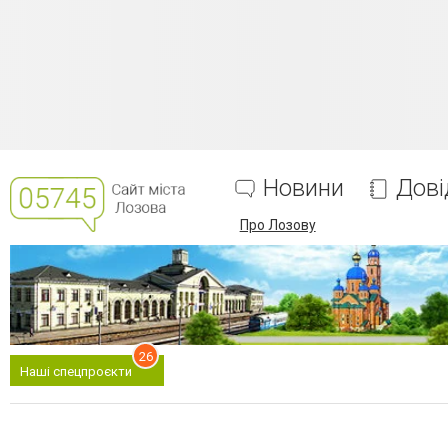
Новини
Дові
Про Лозову
26
Наші спецпроєкти