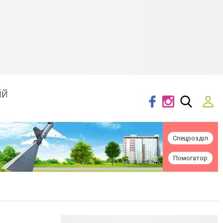
ій
Спецрозділ
Помогатор