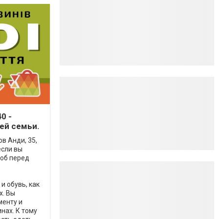
0 -
ей семьи.
в Анди, 35,
если вы
роб перед
и обувь, как
х. Вы
менту и
нах. К тому