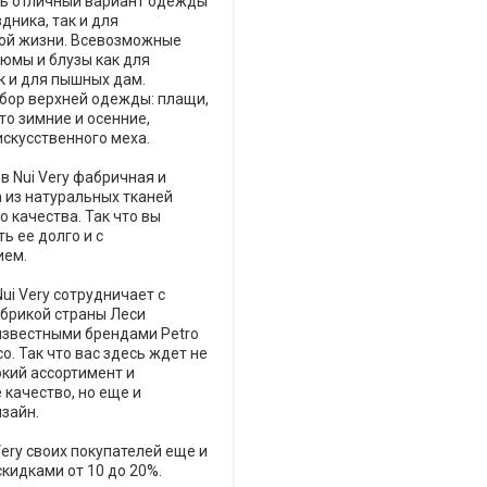
сь отличный вариант одежды
дника, так и для
ой жизни. Всевозможные
тюмы и блузы как для
к и для пышных дам.
бор верхней одежды: плащи,
ьто зимние и осенние,
искусственного меха.
в Nui Very фабричная и
 из натуральных тканей
 качества. Так что вы
ь ее долго и с
ием.
Nui Very сотрудничает с
брикой страны Леси
известными брендами Petro
co. Так что вас здесь ждет не
кий ассортимент и
качество, но еще и
зайн.
Very своих покупателей еще и
кидками от 10 до 20%.