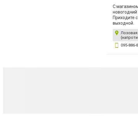
С магазином
новогодний 
Приходите с 
выходной.
Лозовая.
(напроти
095-886-