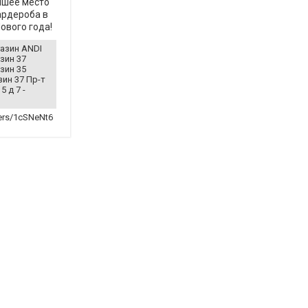
учшее место
ардероба в
ового года!
газин ANDI
зин 37
зин 35
зин 37 Пр-т
5 д 7 -
lders/1cSNeNt6tAUBjKFo14DCQ396nqIYsPkF1