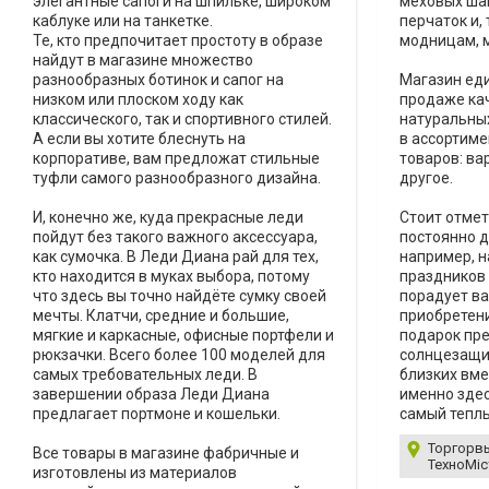
элегантные сапоги на шпильке, широком
меховых ша
каблуке или на танкетке.
перчаток и,
Те, кто предпочитает простоту в образе
модницам, 
найдут в магазине множество
разнообразных ботинок и сапог на
Магазин еди
низком или плоском ходу как
продаже ка
классического, так и спортивного стилей.
натуральных
А если вы хотите блеснуть на
в ассортиме
корпоративе, вам предложат стильные
товаров: ва
туфли самого разнообразного дизайна.
другое.
И, конечно же, куда прекрасные леди
Стоит отмет
пойдут без такого важного аксессуара,
постоянно д
как сумочка. В Леди Диана рай для тех,
например, н
кто находится в муках выбора, потому
праздников 
что здесь вы точно найдёте сумку своей
порадует ва
мечты. Клатчи, средние и большие,
приобретени
мягкие и каркасные, офисные портфели и
подарок пр
рюкзачки. Всего более 100 моделей для
солнцезащи
самых требовательных леди. В
близких вме
завершении образа Леди Диана
именно зде
предлагает портмоне и кошельки.
самый теплы
Торгорвы
Все товары в магазине фабричные и
ТехноМіс
изготовлены из материалов