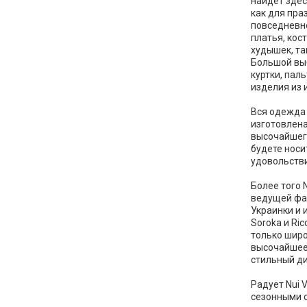
найдет зде
как для праз
повседневн
платья, кос
худышек, та
Большой вы
куртки, пал
изделия из 
Вся одежда 
изготовлена
высочайшего
будете носит
удовольств
Более того 
ведущей фа
Украинки и 
Soroka и Ric
только широ
высочайшее 
стильный ди
Радует Nui 
сезонными с