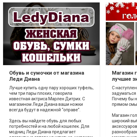
Обувь и сумочки от магазина
Магазин 
Леди Диана
лучшие з
Лучше купить одну пару хороших туфель,
С наступлен
чем три пары плохих, говорила
задуматься 
известная актриса Марлен Дитрих. С
Почему бы н
магазином Леди Диана ваши ножки
прямом смыс
всегда будут в надежной “оправе”.
Магазин го
Здесь вы найдете обувь для любых
широкий вы
потребностей и на любой кошелек. Для
аксессуаров
модниц Леди Диана предлагает
разнообразн