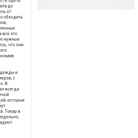
сть одеть
ала до
есь от
но обходить
ов,
пленные
а все это
те нужные
сь, что они
 это
кономив
одежды и
еров, с
о. А
л всегда
тной
ей, которые
нут
а. Товар в
недельно,
радуют