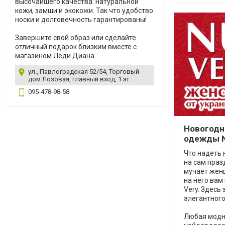
высочайшего качества: натуральной
кожи, замши и экокожи. Так что удобство
носки и долговечность гарантированы!
Завершите свой образ или сделайте
отличный подарок близким вместе с
магазином Леди Диана.
ул., Павлоградская 52/54, Торговый
дом Лозовая, главный вход, 1 эт.
095-478-98-58
Новогодн
одежды N
Что надеть 
на сам праз
мучает женщ
на него вам
Very. Здесь
элегантного
Любая модн