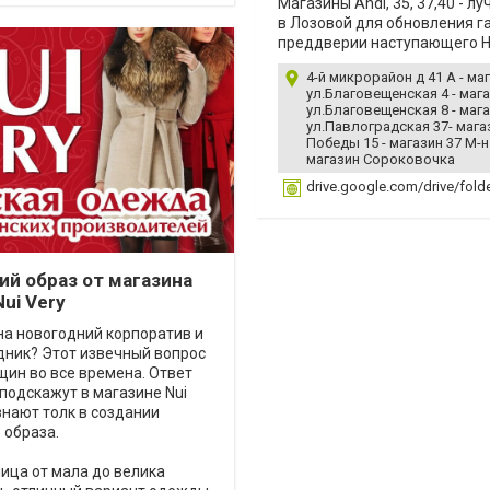
Магазины Andi, 35, 37,40 - л
в Лозовой для обновления г
преддверии наступающего Н
4-й микрорайон д 41 А - ма
ул.Благовещенская 4 - мага
ул.Благовещенская 8 - мага
ул.Павлоградская 37- мага
Победы 15 - магазин 37 М-н 
магазин Сороковочка
drive.google.com/drive/fo
ий образ от магазина
ui Very
на новогодний корпоратив и
дник? Этот извечный вопрос
ин во все времена. Ответ
 подскажут в магазине Nui
 знают толк в создании
 образа.
ица от мала до велика