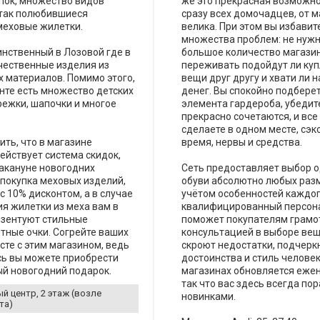
пок, множество видов
же это прекрасная возможно
 так полюбившиеся
сразу всех домочадцев, от м
меховые жилетки.
велика. При этом вы избавит
множества проблем: не нуж
нственный в Лозовой где в
большое количество магазин
чественные изделия из
переживать подойдут ли ку
 материалов. Помимо этого,
вещи друг другу и хвати ли н
нте есть множество детских
денег. Вы спокойно подбере
режки, шапочки и многое
элемента гардероба, убедите
прекрасно сочетаются, и все
сделаете в одном месте, сэ
ить, что в магазине
время, нервы и средства.
ействует система скидок,
акануне новогодних
Сеть предоставляет выбор 
покупка меховых изделий,
обуви абсолютно любых разм
с 10% дисконтом, а в случае
учётом особенностей каждог
я жилетки из меха вам в
квалифицированный персона
езентуют стильные
поможет покупателям грамо
тные очки. Согрейте ваших
консультацией в выборе вещ
сте с этим магазином, ведь
скроют недостатки, подчерк
сь вы можете приобрести
достоинства и стиль человек
й новогодний подарок.
магазинах обновляется еже
так что вас здесь всегда по
й центр, 2 этаж (возле
новинками.
та)