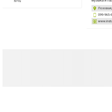
музыка и па
hl=ru
Лозовая,
099-965-
www.inst