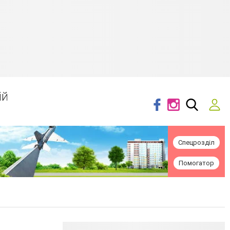
ій
Спецрозділ
Помогатор