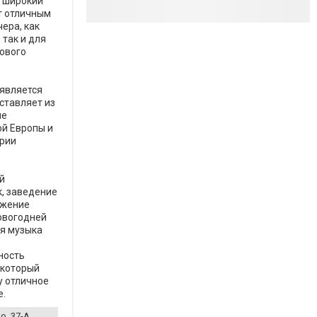
и широкий
т отличным
ера, как
 так и для
ового
 является
ставляет из
ие
ой Европы и
арии
й
, заведение
яжение
овогодней
ая музыка
ность
 который
у отличное
е.
о, 37-А