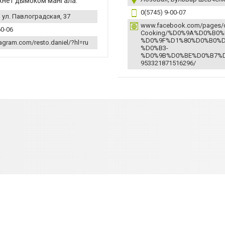
хнет дымоком мангала.
0(5745) 9-00-07
 ул. Павлоградская, 37
www.facebook.com/pages/ca
60-06
Cooking/%D0%9A%D0%B0%
%D0%9F%D1%80%D0%B0%D
agram.com/resto.daniel/?hl=ru
%D0%B3-
%D0%9B%D0%BE%D0%B7%D
953321871516296/