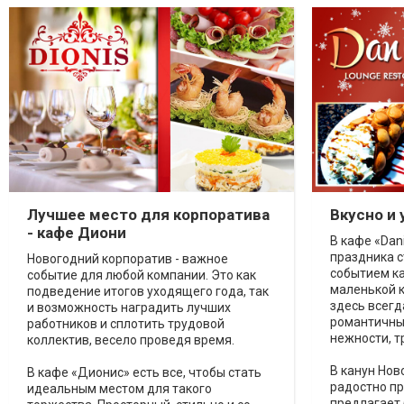
Лучшее место для корпоратива
Вкусно и 
- кафе Диони
В кафе «Dan
праздника 
Новогодний корпоратив - важное
событием ка
событие для любой компании. Это как
маленькой 
подведение итогов уходящего года, так
здесь всегд
и возможность наградить лучших
романтичные
работников и сплотить трудовой
нежности, т
коллектив, весело проведя время.
В канун Нов
В кафе «Дионис» есть все, чтобы стать
радостно пр
идеальным местом для такого
предлагает