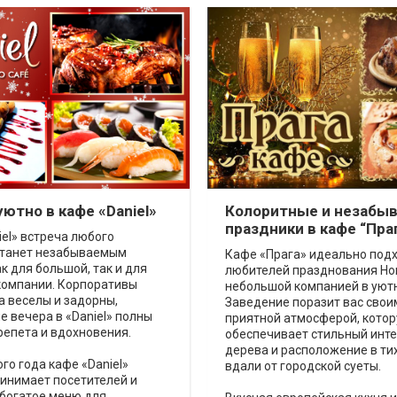
уютно в кафе «Daniel»
Колоритные и незабы
праздники в кафе “Пра
iel» встреча любого
станет незабываемым
Кафе «Прага» идеально под
к для большой, так и для
любителей празднования Но
компании. Корпоративы
небольшой компанией в уютн
а веселы и задорны,
Заведение поразит вас свои
 вечера в «Daniel» полны
приятной атмосферой, кото
репета и вдохновения.
обеспечивает стильный инте
дерева и расположение в ти
ого года кафе «Daniel»
вдали от городской суеты.
инимает посетителей и
 богатое меню для