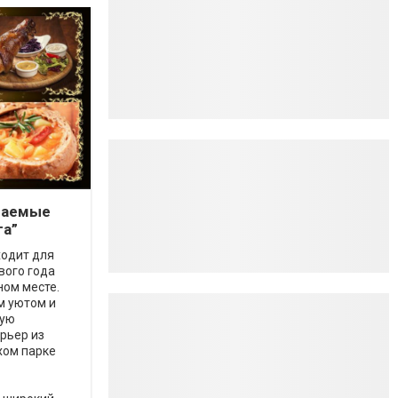
ваемые
га”
ходит для
вого года
ом месте.
м уютом и
рую
рьер из
хом парке