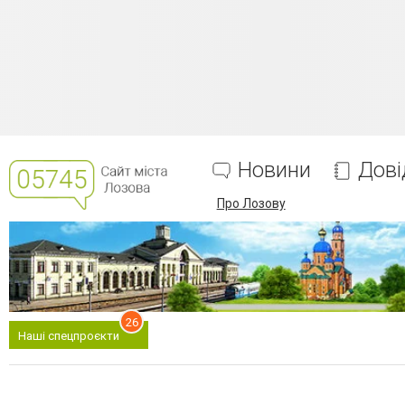
Новини
Дові
Про Лозову
26
Наші спецпроєкти