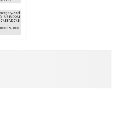
tegory/Kitchen-
D1%84%D0%B5-
0%B3%D0%B0-
0%BE%D0%B2%D0%B0%D1%8F-