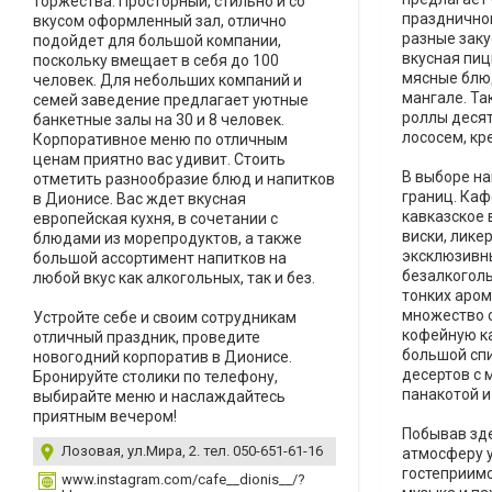
торжества. Просторный, стильно и со
праздничног
вкусом оформленный зал, отлично
разные заку
подойдет для большой компании,
вкусная пиц
поскольку вмещает в себя до 100
мясные блю
человек. Для небольших компаний и
мангале. Та
семей заведение предлагает уютные
роллы десят
банкетные залы на 30 и 8 человек.
лососем, кр
Корпоративное меню по отличным
ценам приятно вас удивит. Стоить
В выборе на
отметить разнообразие блюд и напитков
границ. Каф
в Дионисе. Вас ждет вкусная
кавказское в
европейская кухня, в сочетании с
виски, ликер
блюдами из морепродуктов, а также
эксклюзивны
большой ассортимент напитков на
безалкогол
любой вкус как алкогольных, так и без.
тонких аром
множество 
Устройте себе и своим сотрудникам
кофейную ка
отличный праздник, проведите
большой сп
новогодний корпоратив в Дионисе.
десертов с 
Бронируйте столики по телефону,
панакотой и
выбирайте меню и наслаждайтесь
приятным вечером!
Побывав зде
Лозовая, ул.Мира, 2. тел. 050-651-61-16
атмосферу 
гостеприимс
www.instagram.com/cafe__dionis__/?