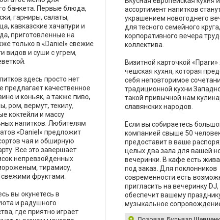
Вкусная европейская кухня 
о банкета. Первые блюда,
ассортимент напитков стану
ски, гарниры, салаты,
украшением новогоднего веч
ца, кавказские хачапури и
для тесного семейного круга,
да, приготовленные на
корпоративного вечера труд
кже только в «Daniel» свежие
коллектива.
и видов и суши с угрем,
еветкой.
Визитной карточкой «Праги»
чешская кухня, которая пред
питков здесь просто нет
себя неповторимое сочетан
е предлагает качественное
традиционной кухни Западн
ино и коньяк, а также пиво,
такой привычной нам кулин
ы, ром, вермут, текилу,
славянских народов.
е коктейли и массу
ьных напитков. Любителям
Если вы собираетесь большо
атов «Daniel» предложит
компанией свыше 50 человек
сортов чая и обширную
предоставит в ваше распор
рту. Все это завершает
целых два зала для вашей н
исок непревзойденных
вечеринки. В кафе есть жив
мороженым, тирамису,
под заказ. Для поклонников
 свежими фруктами.
современности есть возмож
пригласить на вечеринку DJ,
сь вы окунетесь в
обеспечит вашему праздник
уюта и радушного
музыкальное сопровождени
тва, где приятно играет
Лозовая, Бульвар Шевченк