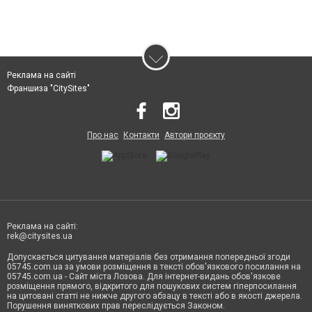
Реклама на сайті
Франшиза "CitySites"
Про нас
Контакти
Автори проєкту
Реклама на сайті:
rek@citysites.ua
Допускається цитування матеріалів без отримання попередньої згоди
05745.com.ua за умови розміщення в тексті обов'язкового посилання на
05745.com.ua - Сайт міста Лозова. Для інтернет-видань обов'язкове
розміщення прямого, відкритого для пошукових систем гіперпосилання
на цитовані статті не нижче другого абзацу в тексті або в якості джерела.
Порушення виняткових прав переслідується Законом.