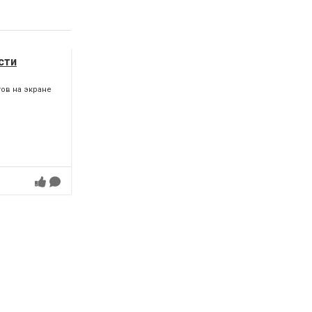
сти
ов на экране