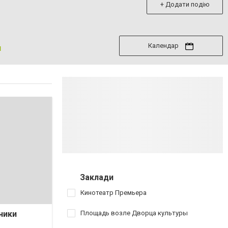
+ Додати подію
Календар
я
Заклади
Кинотеатр Премьера
ники
Площадь возле Дворца культуры