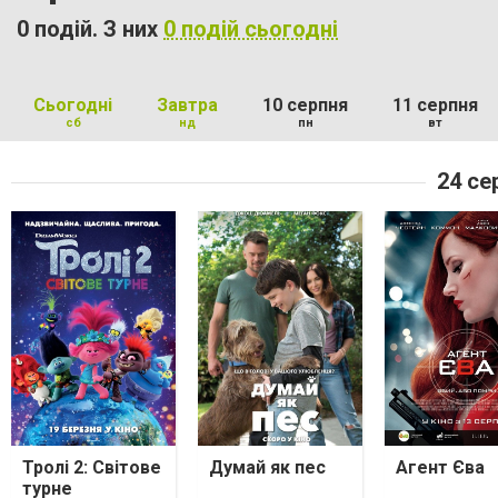
0 подій. З них
0 подій сьогодні
Сьогодні
Завтра
10 серпня
11 серпня
сб
нд
пн
вт
24 се
Тролі 2: Світове
Думай як пес
Агент Єва
турне