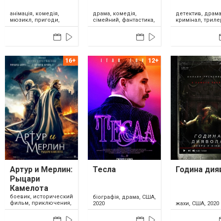
анімація, комедія,
драма, комедія,
детектив, драма
мюзикл, пригоди,
сімейний, фантастика,
кримінал, триле
сімейний, фентезі,
США, 2020
США, 2020
США, 2020
Артур и Мерлин:
Тесла
Година дия
Рыцари
Камелота
боевик, исторический
біографія, драма, США,
фильм, приключения,
2020
жахи, США, 2020
Великобритания, 2020