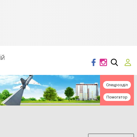
ій
Спецрозділ
Помогатор