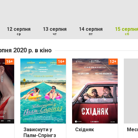
12 серпня
13 серпня
14 серпня
15 серпн
ср
чт
пт
сб
рпня 2020 р. в кіно
Зависнути у
Східняк
Мес
Палм-Спрінгз