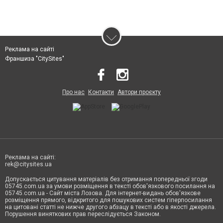
Реклама на сайті
Франшиза "CitySites"
Про нас
Контакти
Автори проєкту
Реклама на сайті:
rek@citysites.ua
Допускається цитування матеріалів без отримання попередньої згоди
05745.com.ua за умови розміщення в тексті обов'язкового посилання на
05745.com.ua - Сайт міста Лозова. Для інтернет-видань обов'язкове
розміщення прямого, відкритого для пошукових систем гіперпосилання
на цитовані статті не нижче другого абзацу в тексті або в якості джерела.
Порушення виняткових прав переслідується Законом.