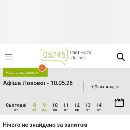
26
Наші спецпроєкти
Афіша Лозової - 10.05.26
+ Додати подію
Сьогодні
8
9
10
11
12
13
14
пт
сб
нд
пн
вт
ср
чт
пт
Нічого не знайдено за запитом