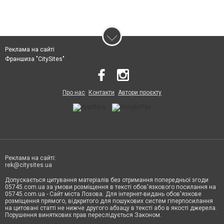
Реклама на сайті
Франшиза "CitySites"
Про нас
Контакти
Автори проєкту
Реклама на сайті:
rek@citysites.ua
Допускається цитування матеріалів без отримання попередньої згоди
05745.com.ua за умови розміщення в тексті обов'язкового посилання на
05745.com.ua - Сайт міста Лозова. Для інтернет-видань обов'язкове
розміщення прямого, відкритого для пошукових систем гіперпосилання
на цитовані статті не нижче другого абзацу в тексті або в якості джерела.
Порушення виняткових прав переслідується Законом.