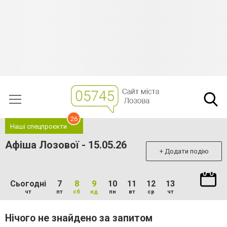
26
Наші спецпроєкти
Афіша Лозової - 15.05.26
+ Додати подію
Сьогодні
7
8
9
10
11
12
13
чт
пт
сб
нд
пн
вт
ср
чт
Нічого не знайдено за запитом