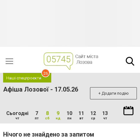
26
Наші спецпроєкти
Афіша Лозової - 17.05.26
+ Додати подію
Сьогодні
7
8
9
10
11
12
13
чт
пт
сб
нд
пн
вт
ср
чт
Нічого не знайдено за запитом