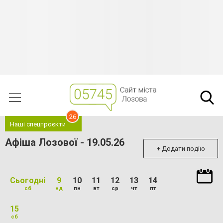
26
Наші спецпроєкти
Афіша Лозової - 19.05.26
+ Додати подію
Сьогодні
9
10
11
12
13
14
сб
нд
пн
вт
ср
чт
пт
15
сб