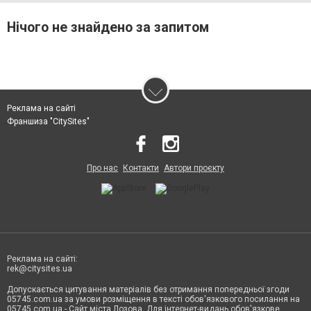
Нічого не знайдено за запитом
Реклама на сайті
Франшиза "CitySites"
Про нас
Контакти
Автори проєкту
Реклама на сайті:
rek@citysites.ua
Допускається цитування матеріалів без отримання попередньої згоди
05745.com.ua за умови розміщення в тексті обов'язкового посилання на
05745.com.ua - Сайт міста Лозова. Для інтернет-видань обов'язкове