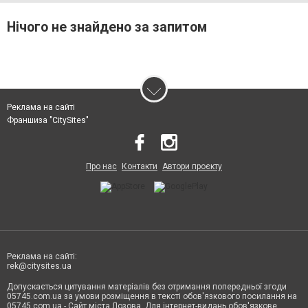
Нічого не знайдено за запитом
Реклама на сайті
Франшиза "CitySites"
Про нас
Контакти
Автори проєкту
Реклама на сайті:
rek@citysites.ua
Допускається цитування матеріалів без отримання попередньої згоди
05745.com.ua за умови розміщення в тексті обов'язкового посилання на
05745.com.ua - Сайт міста Лозова. Для інтернет-видань обов'язкове