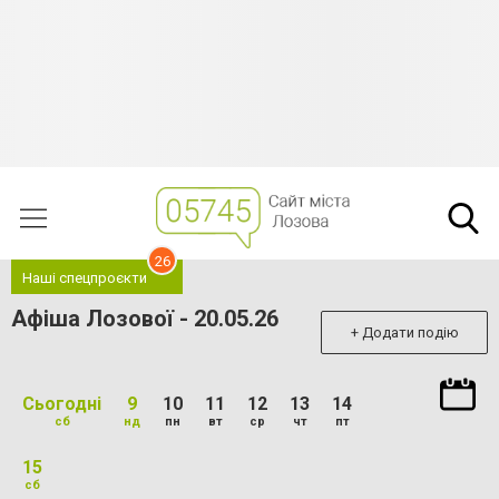
26
Наші спецпроєкти
Афіша Лозової - 20.05.26
+ Додати подію
Сьогодні
9
10
11
12
13
14
сб
нд
пн
вт
ср
чт
пт
15
сб