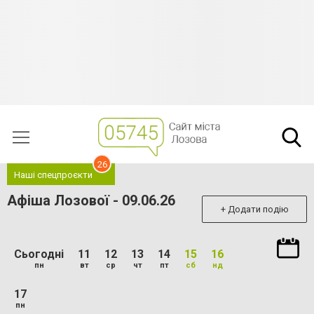
26
Наші спецпроєкти
Афіша Лозової - 09.06.26
+ Додати подію
Сьогодні
11
12
13
14
15
16
пн
вт
ср
чт
пт
сб
нд
17
пн