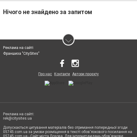
Нічого не знайдено за запитом
Реклама на сайті
Франшиза "CitySites"
Про нас
Контакти
Автори проєкту
Реклама на сайті:
rek@citysites.ua
Допускається цитування матеріалів без отримання попередньої згоди
05745.com.ua за умови розміщення в тексті обов'язкового посилання на
05745.com.ua - Сайт міста Лозова. Для інтернет-видань обов'язкове