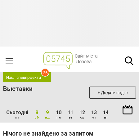
26
Наші спецпроєкти
Выставки
+ Додати подію
Сьогодні
8
9
10
11
12
13
14
пт
сб
нд
пн
вт
ср
чт
пт
Нічого не знайдено за запитом