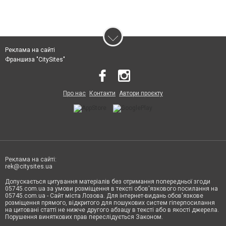
Реклама на сайті
Франшиза "CitySites"
Про нас
Контакти
Автори проєкту
Реклама на сайті:
rek@citysites.ua
Допускається цитування матеріалів без отримання попередньої згоди
05745.com.ua за умови розміщення в тексті обов'язкового посилання на
05745.com.ua - Сайт міста Лозова. Для інтернет-видань обов'язкове
розміщення прямого, відкритого для пошукових систем гіперпосилання
на цитовані статті не нижче другого абзацу в тексті або в якості джерела.
Порушення виняткових прав переслідується Законом.