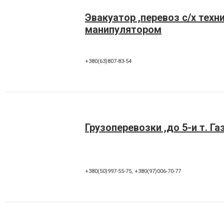
Эвакуатор ,перевоз с/х техн
манипулятором
+380(63)807-83-54
Грузоперевозки ,до 5-и т. Га
+380(50)997-55-75
,
+380(97)006-70-77