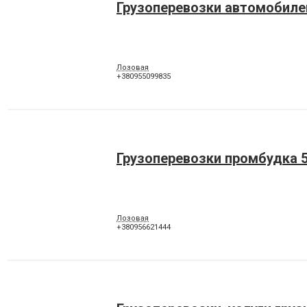
Грузоперевозки автомобиле
Лозовая
+380955099835
Грузоперевозки промбудка 5
Лозовая
+380956621444