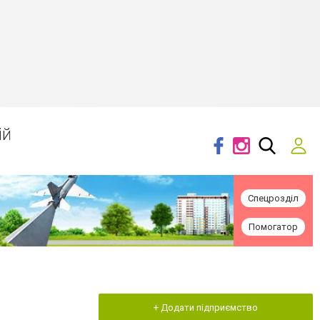
ій
Спецрозділ
Помогатор
+ Додати підприємство