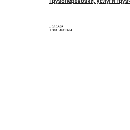
Грузоперевозки, услуги груз
Лозовая
+380990036661
Грузоперевозки до 6 т.
Лозовая
+380661449044
Грузоперевозки