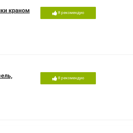
ики краном
Я рекомендую
зель,
Я рекомендую