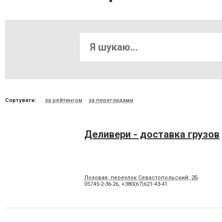
Сортувати:
за рейтингом
за переглядами
Деливери - доставка грузов
Лозовая, переулок Севастопольский, 2Б
05745-2-36-26
,
+380(67)621-43-41