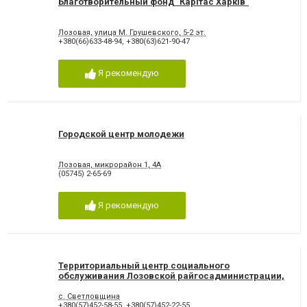
Благотворительный фонд "Карітас Харків"
Лозовая, улица М. Грушевского, 5-2 эт.
+380(66)633-48-94
,
+380(63)621-90-47
Я рекомендую
Городской центр молодежи
Лозовая, микрорайон 1, 4А
(05745) 2-65-69
Я рекомендую
Территориальный центр социального
обслуживания Лозовской райгосадминистрации,
с. Светловщина
с. Светловщина
+380(57)452-58-55
,
+380(57)452-22-55