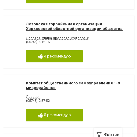
Лозовская горрайонная организация
Харьковской областной организации общества
Красного Креста Украины
Лозовая, улица Ярослава Мудрого, 8
(05745) 6-12-16
Я рекомендую
Комитет общественнного самоуправления 1-9
микрорайонов
Лозовая
(05745) 2-57-52
Я рекомендую
Фільтри