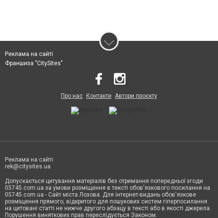
Реклама на сайті
Франшиза "CitySites"
Про нас
Контакти
Автори проєкту
Реклама на сайті:
rek@citysites.ua
Допускається цитування матеріалів без отримання попередньої згоди
05745.com.ua за умови розміщення в тексті обов'язкового посилання на
05745.com.ua - Сайт міста Лозова. Для інтернет-видань обов'язкове
розміщення прямого, відкритого для пошукових систем гіперпосилання
на цитовані статті не нижче другого абзацу в тексті або в якості джерела.
Порушення виняткових прав переслідується Законом.