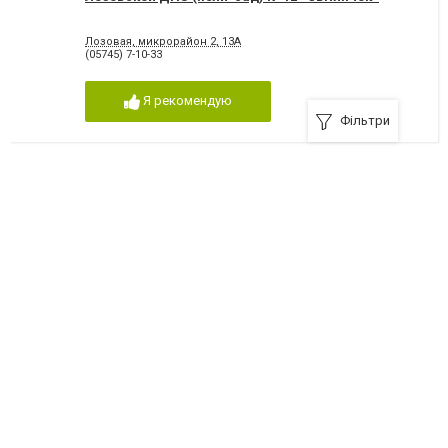
Лозовая, микрорайон 2, 13А
(05745) 7-10-33
Я рекомендую
Фільтри
Лозовской ДНЗ (ясли-сад) комбинированного
типа №13 «Росинка»
Лозовая, микрорайон 3, 30
(05745) 7-05-24
Я рекомендую
Екатериновское заведение дошкольного
образования (ясли-сад) «Джерельце»
с. Екатериновка, улица Слобожанская, 20
(05745) 61-2-43