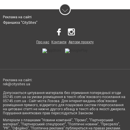
Реклама на сайті
Франшиза "CitySites"
Про нас
Контакти
Автори проєкту
Реклама на сайті:
rek@citysites.ua
Допускається цитування матеріалів без отримання попередньої згоди
05745.com.ua за умови розміщення в тексті обов'язкового посилання на
05745.com.ua - Сайт міста Лозова. Для інтернет-видань обов'язкове
розміщення прямого, відкритого для пошукових систем гіперпосилання
на цитовані статті не нижче другого абзацу в тексті або в якості джерела.
Порушення виняткових прав переслідується Законом.
Матеріали з плашками "Новини компаній", "Промо", "Партнерський
матеріал", "Партнерський спецпроєкт", "Політичні новини", "Пресреліз",
"PR", "Офіційно", "Політична реклама" публікуються на правах реклами.