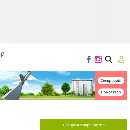
ій
Спецрозділ
Помогатор
+ Додати підприємство