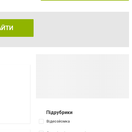
АЙТИ
Підрубрики
Відеозйомка