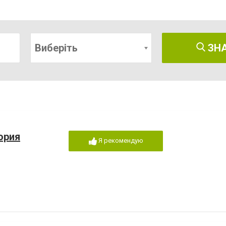
Виберіть
ЗН
ория
Я рекомендую