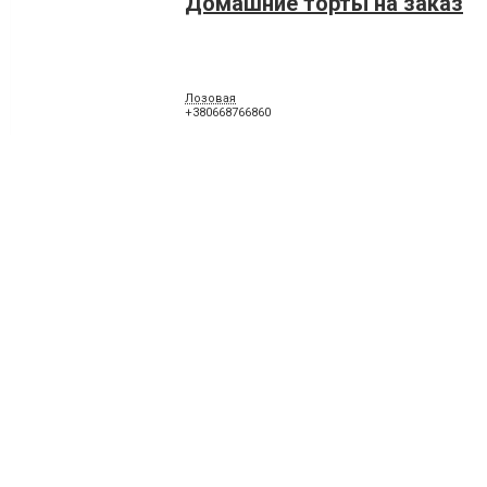
Домашние торты на заказ
Лозовая
+380668766860
Торты на заказ
Лозовая
+380992590600
Студия праздничного оформ