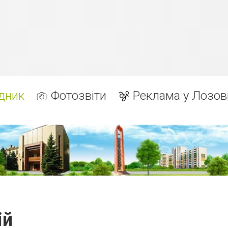
дник
Фотозвіти
Реклама у Лозов
ій