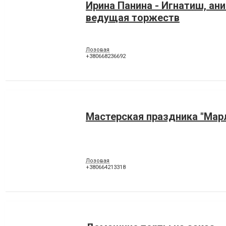
Ирина Панина - Игнатиш, ан
ведущая торжеств
Лозовая
+380668236692
Мастерская праздника "Мар
Лозовая
+380664213318