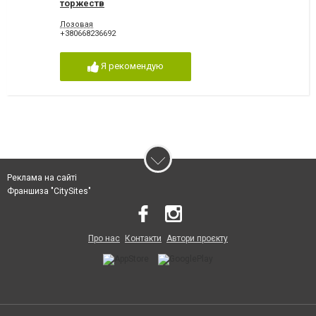
торжеств
Лозовая
+380668236692
Я рекомендую
Реклама на сайті
Франшиза "CitySites"
Про нас
Контакти
Автори проєкту