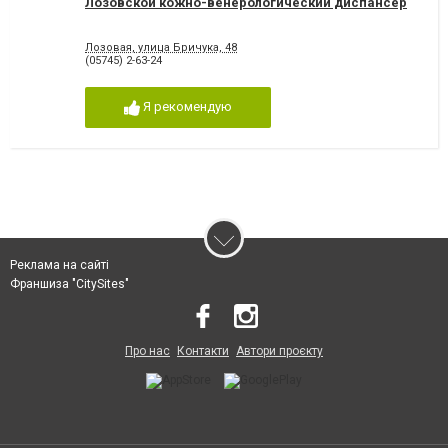
Лозовской кожно-венерологический диспансер
Лозовая, улица Бричука, 48
(05745) 2-63-24
Я рекомендую
Реклама на сайті
Франшиза "CitySites"
Про нас
Контакти
Автори проєкту