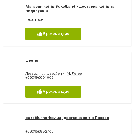
Магазин квітів BuketLand - доставка квітів та
подарунків
0800211603
Я рекомендую
Цветы
Лозовая, микрорайон 4, 44, Лотос
+380(99)000-18-08
Я рекомендую
buketik.kharkov.ua, доставка квітів Лозова
+380(95)388-27-00