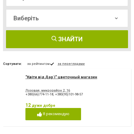
ЗНАЙТИ
Сортувати:
за рейтингом
за переглядами
"Квіти від Дар`ї" цветочный магазин
Лозовая, микрорайон 2, 16
+380(66)774-11-18
,
+380(95)101-98-57
12
дуже добре
Я рекомендую